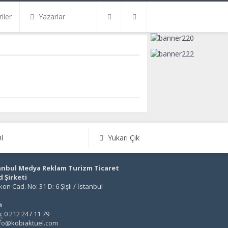
iler
Yazarlar
l
Yukarı Çık
anbul Medya Reklam Turizm Ticaret
d Şirketi
on Cad. No: 31 D: 6 Şişli / İstanbul
m
:
0 212 247 11 79
fo@kobiaktuel.com