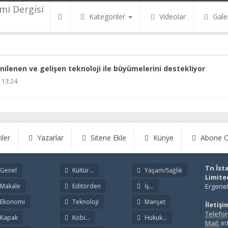
Kategoriler
Videolar
Galer
enilenen ve gelişen teknoloji ile büyümelerini destekliyor
 13:24
iler
Yazarlar
Sitene Ekle
Künye
Abone O
Tn İst
Genel
Kültür...
Yaşam/Sağlık
Limite
Makale
Editörden
İş...
Ergenek
Ekonomi
Teknoloji
Manşet
İletişi
Telefon
Kapak
Kobi...
Hukuk...
Mail:
in