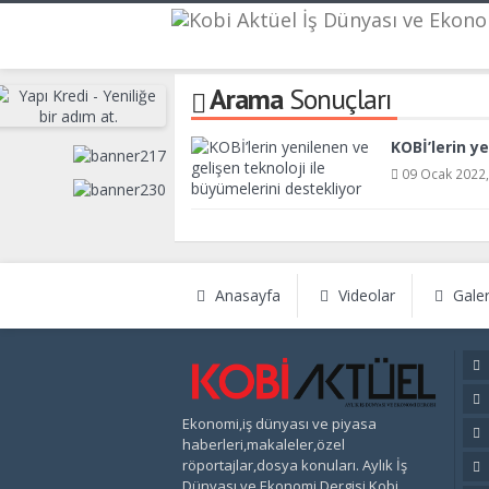
Arama
Sonuçları
KOBİ’lerin y
09 Ocak 2022,
Anasayfa
Videolar
Galer
Ekonomi,iş dünyası ve piyasa
haberleri,makaleler,özel
röportajlar,dosya konuları. Aylık İş
Dünyası ve Ekonomi Dergisi Kobi