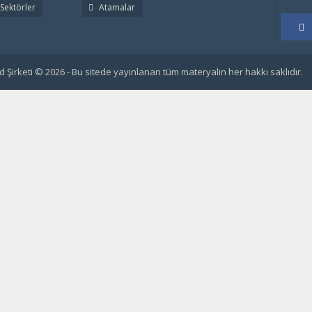
Sektörler
Atamalar
 Şirketi © 2026 - Bu sitede yayınlanan tüm materyalin her hakkı saklıdır.