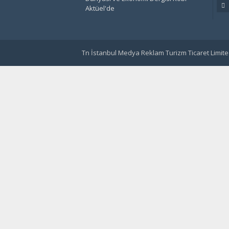
Aktüel'de
Tn İstanbul Medya Reklam Turizm Ticaret Limited