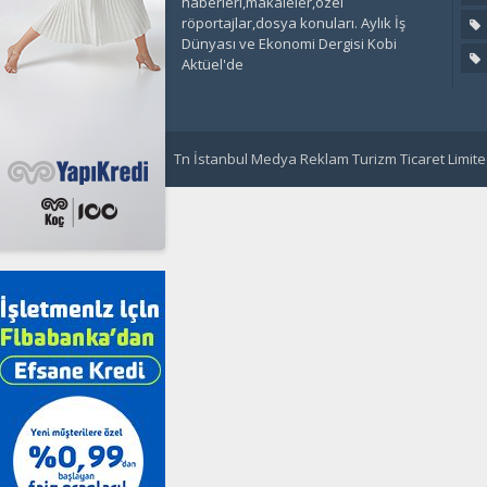
haberleri,makaleler,özel
röportajlar,dosya konuları. Aylık İş
Dünyası ve Ekonomi Dergisi Kobi
Aktüel'de
Tn İstanbul Medya Reklam Turizm Ticaret Limited