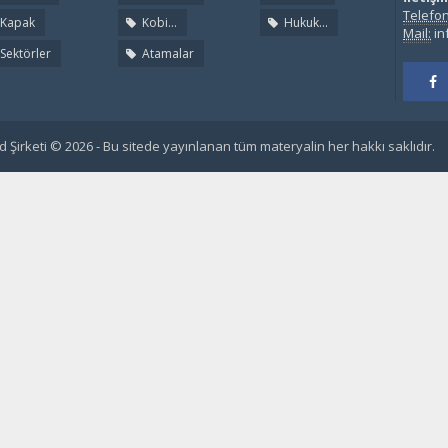
Telefon
Kapak
Kobi...
Hukuk...
Mail:
in
Sektörler
Atamalar
 Şirketi © 2026 - Bu sitede yayınlanan tüm materyalin her hakkı saklıdır.