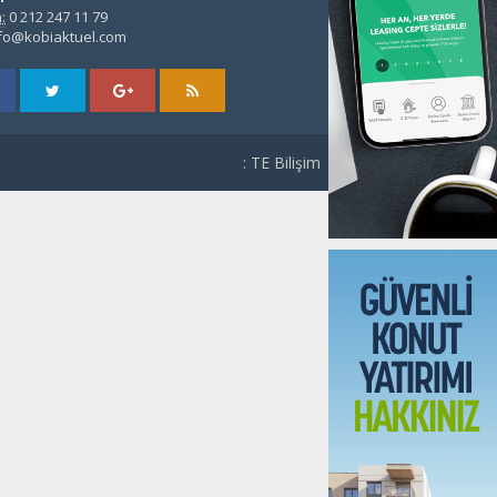
:
0 212 247 11 79
fo@kobiaktuel.com
: TE Bilişim