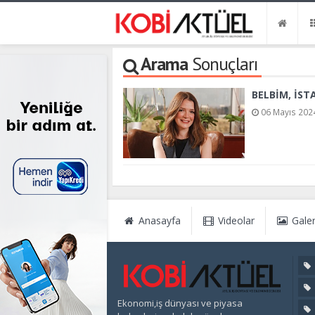
Arama
Sonuçları
BELBİM, İST
06 Mayıs 2024
Anasayfa
Videolar
Galer
Ekonomi,iş dünyası ve piyasa