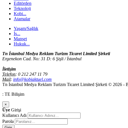
Editörden
Teknoloji
Kobi...
Atamalar
Yaşam/Sağlık
İş...
Manşet
Hukuk...
Tn İstanbul Medya Reklam Turizm Ticaret Limited Şirketi
Ergenekon Cad. No: 31 D: 6 Şişli / İstanbul
İletişim
Telefon:
0 212 247 11 79
Mail:
info@kobiaktuel.com
Tn İstanbul Medya Reklam Turizm Ticaret Limited Şirketi © 2026 - Bu
: TE Bilişim
×
Üye
Girişi
Kullanıcı Adı
Parola
Giriş