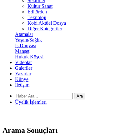
Sektörler
Kültür Sanat
Editörden
Teknoloji
Kobi Aktüel Dosya
Diğer Kategoriler
Atamalar
Yaşam/Sağlık
İş Dünyası
Manşet
Hukuk Köşesi
Videolar
Galeriler
Yazarlar
Künye
İletişim
Ara
Üyelik İşlemleri
Arama
Sonuçları