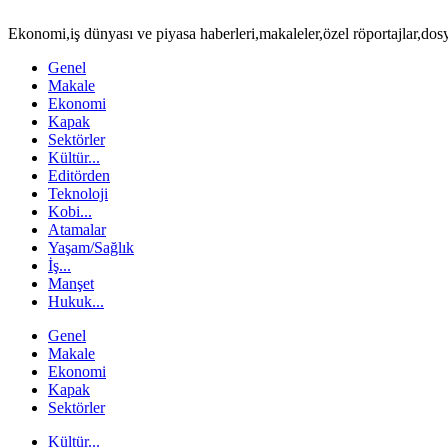
Ekonomi,iş dünyası ve piyasa haberleri,makaleler,özel röportajlar,do
Genel
Makale
Ekonomi
Kapak
Sektörler
Kültür...
Editörden
Teknoloji
Kobi...
Atamalar
Yaşam/Sağlık
İş...
Manşet
Hukuk...
Genel
Makale
Ekonomi
Kapak
Sektörler
Kültür...