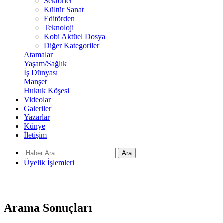
Sektörler
Kültür Sanat
Editörden
Teknoloji
Kobi Aktüel Dosya
Diğer Kategoriler
Atamalar
Yaşam/Sağlık
İş Dünyası
Manşet
Hukuk Köşesi
Videolar
Galeriler
Yazarlar
Künye
İletişim
Ara
Üyelik İşlemleri
Arama
Sonuçları