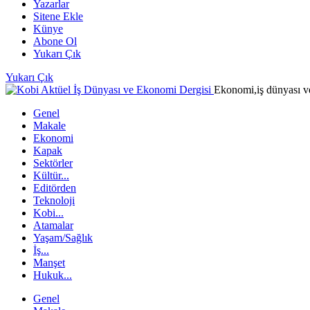
Yazarlar
Sitene Ekle
Künye
Abone Ol
Yukarı Çık
Yukarı Çık
Ekonomi,iş dünyası ve
Genel
Makale
Ekonomi
Kapak
Sektörler
Kültür...
Editörden
Teknoloji
Kobi...
Atamalar
Yaşam/Sağlık
İş...
Manşet
Hukuk...
Genel