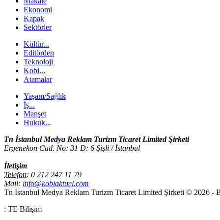
Makale
Ekonomi
Kapak
Sektörler
Kültür...
Editörden
Teknoloji
Kobi...
Atamalar
Yaşam/Sağlık
İş...
Manşet
Hukuk...
Tn İstanbul Medya Reklam Turizm Ticaret Limited Şirketi
Ergenekon Cad. No: 31 D: 6 Şişli / İstanbul
İletişim
Telefon:
0 212 247 11 79
Mail:
info@kobiaktuel.com
Tn İstanbul Medya Reklam Turizm Ticaret Limited Şirketi © 2026 - Bu
: TE Bilişim