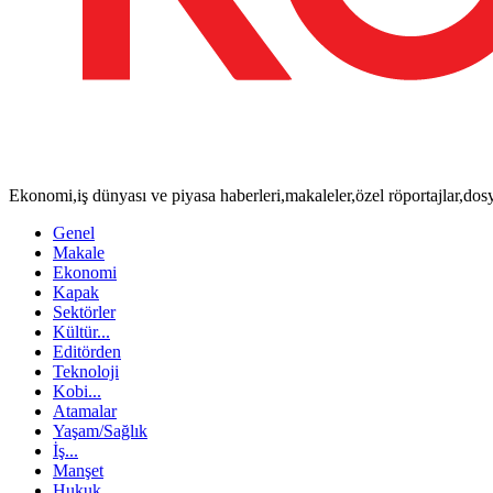
Ekonomi,iş dünyası ve piyasa haberleri,makaleler,özel röportajlar,do
Genel
Makale
Ekonomi
Kapak
Sektörler
Kültür...
Editörden
Teknoloji
Kobi...
Atamalar
Yaşam/Sağlık
İş...
Manşet
Hukuk...