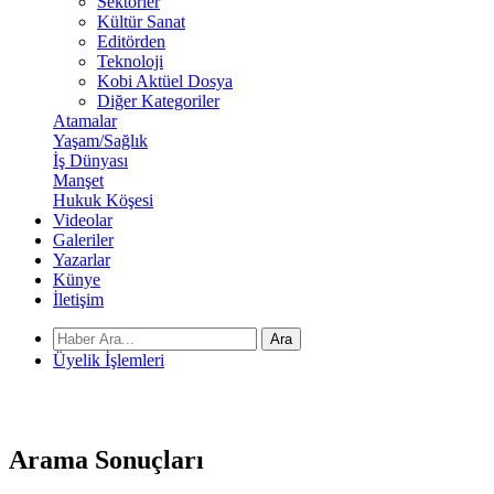
Sektörler
Kültür Sanat
Editörden
Teknoloji
Kobi Aktüel Dosya
Diğer Kategoriler
Atamalar
Yaşam/Sağlık
İş Dünyası
Manşet
Hukuk Köşesi
Videolar
Galeriler
Yazarlar
Künye
İletişim
Ara
Üyelik İşlemleri
Arama
Sonuçları