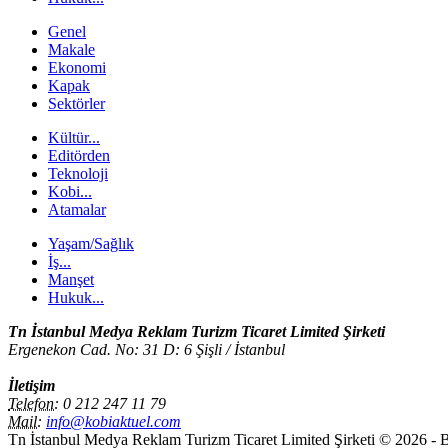
Genel
Makale
Ekonomi
Kapak
Sektörler
Kültür...
Editörden
Teknoloji
Kobi...
Atamalar
Yaşam/Sağlık
İş...
Manşet
Hukuk...
Tn İstanbul Medya Reklam Turizm Ticaret Limited Şirketi
Ergenekon Cad. No: 31 D: 6 Şişli / İstanbul
İletişim
Telefon:
0 212 247 11 79
Mail:
info@kobiaktuel.com
Tn İstanbul Medya Reklam Turizm Ticaret Limited Şirketi © 2026 - Bu