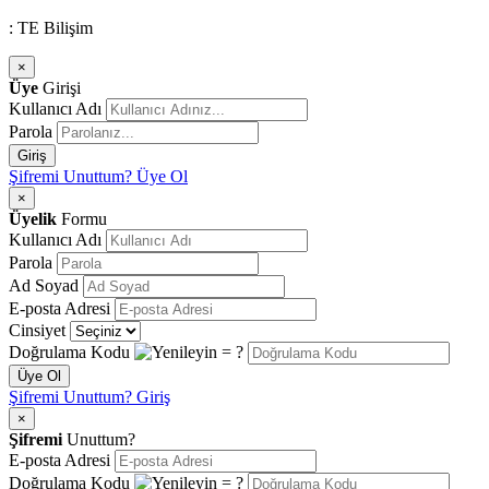
: TE Bilişim
×
Üye
Girişi
Kullanıcı Adı
Parola
Giriş
Şifremi Unuttum?
Üye Ol
×
Üyelik
Formu
Kullanıcı Adı
Parola
Ad Soyad
E-posta Adresi
Cinsiyet
Doğrulama Kodu
= ?
Üye Ol
Şifremi Unuttum?
Giriş
×
Şifremi
Unuttum?
E-posta Adresi
Doğrulama Kodu
= ?