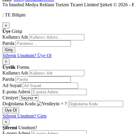
Tn İstanbul Medya Reklam Turizm Ticaret Limited Şirketi © 2026 - Bu
: TE Bilişim
×
Üye
Girişi
Kullanıcı Adı
Parola
Giriş
Şifremi Unuttum?
Üye Ol
×
Üyelik
Formu
Kullanıcı Adı
Parola
Ad Soyad
E-posta Adresi
Cinsiyet
Doğrulama Kodu
= ?
Üye Ol
Şifremi Unuttum?
Giriş
×
Şifremi
Unuttum?
E-posta Adresi