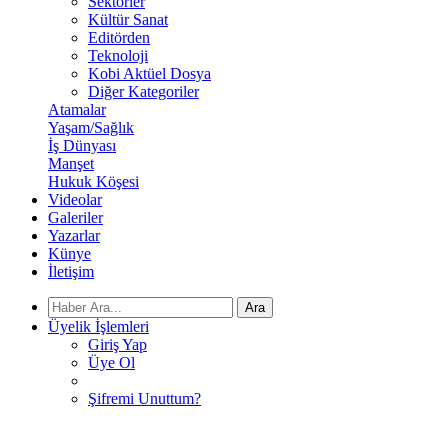
Sektörler
Kültür Sanat
Editörden
Teknoloji
Kobi Aktüel Dosya
Diğer Kategoriler
Atamalar
Yaşam/Sağlık
İş Dünyası
Manşet
Hukuk Köşesi
Videolar
Galeriler
Yazarlar
Künye
İletişim
Ara
Üyelik İşlemleri
Giriş Yap
Üye Ol
Şifremi Unuttum?