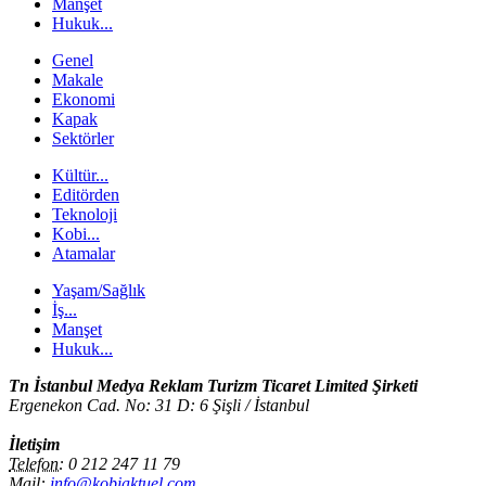
Manşet
Hukuk...
Genel
Makale
Ekonomi
Kapak
Sektörler
Kültür...
Editörden
Teknoloji
Kobi...
Atamalar
Yaşam/Sağlık
İş...
Manşet
Hukuk...
Tn İstanbul Medya Reklam Turizm Ticaret Limited Şirketi
Ergenekon Cad. No: 31 D: 6 Şişli / İstanbul
İletişim
Telefon:
0 212 247 11 79
Mail:
info@kobiaktuel.com