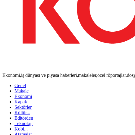
Ekonomi,iş dünyası ve piyasa haberleri,makaleler,özel röportajlar,do
Genel
Makale
Ekonomi
Kapak
Sektörler
Kültür...
Editörden
Teknoloji
Kobi...
Atamalar