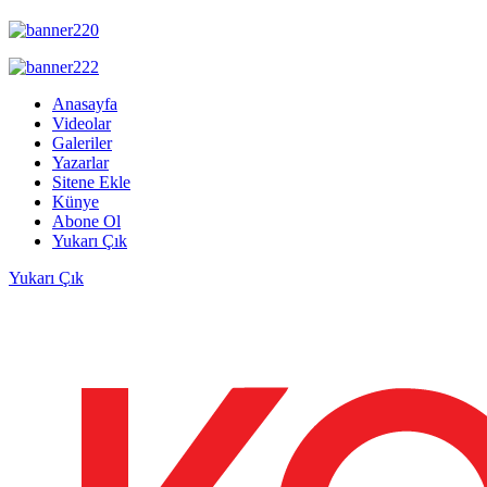
Anasayfa
Videolar
Galeriler
Yazarlar
Sitene Ekle
Künye
Abone Ol
Yukarı Çık
Yukarı Çık