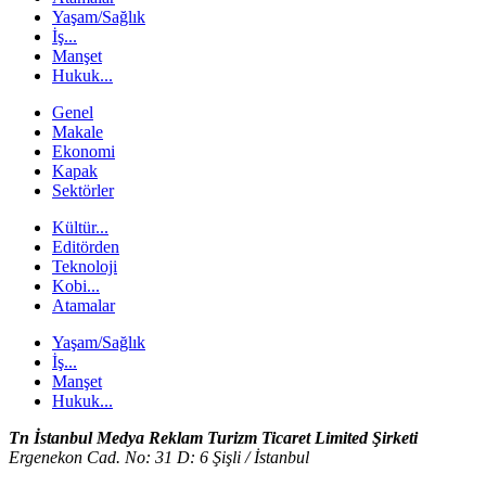
Yaşam/Sağlık
İş...
Manşet
Hukuk...
Genel
Makale
Ekonomi
Kapak
Sektörler
Kültür...
Editörden
Teknoloji
Kobi...
Atamalar
Yaşam/Sağlık
İş...
Manşet
Hukuk...
Tn İstanbul Medya Reklam Turizm Ticaret Limited Şirketi
Ergenekon Cad. No: 31 D: 6 Şişli / İstanbul