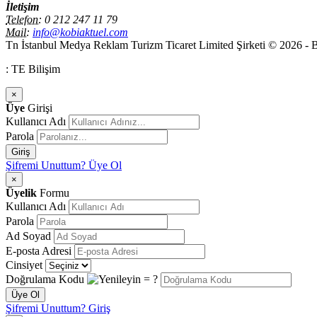
İletişim
Telefon:
0 212 247 11 79
Mail:
info@kobiaktuel.com
Tn İstanbul Medya Reklam Turizm Ticaret Limited Şirketi © 2026 - Bu
: TE Bilişim
×
Üye
Girişi
Kullanıcı Adı
Parola
Giriş
Şifremi Unuttum?
Üye Ol
×
Üyelik
Formu
Kullanıcı Adı
Parola
Ad Soyad
E-posta Adresi
Cinsiyet
Doğrulama Kodu
= ?
Üye Ol
Şifremi Unuttum?
Giriş