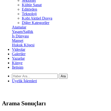
Sektörler
Kültür Sanat
Editörden
Teknoloji
Kobi Aktüel Dosya
Diğer Kategoriler
Atamalar
Yaşam/Sağlık
İş Dünyası
Manşet
Hukuk Köşesi
Videolar
Galeriler
Yazarlar
Künye
İletişim
Ara
Üyelik İşlemleri
Arama
Sonuçları