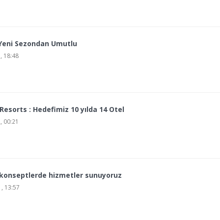
 Yeni Sezondan Umutlu
, 18:48
esorts : Hedefimiz 10 yılda 14 Otel
, 00:21
 konseptlerde hizmetler sunuyoruz
, 13:57