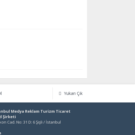
l
Yukarı Çık
anbul Medya Reklam Turizm Ticaret
d Şirketi
on Cad. No: 31 D: 6 Şişli / İstanbul
m