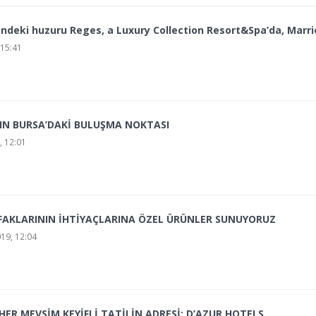
indeki huzuru Reges, a Luxury Collection Resort&Spa’da, Marrio
 15:41
NIN BURSA’DAKİ BULUŞMA NOKTASI
, 12:01
AKLARININ İHTİYAÇLARINA ÖZEL ÜRÜNLER SUNUYORUZ
19, 12:04
HER MEVSİM KEYİFLİ TATİLİN ADRESİ: D’AZUR HOTELS