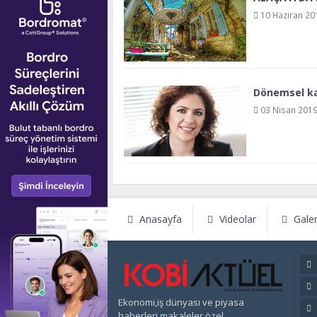
10 Haziran 201
Dönemsel kam
03 Nisan 2019
Anasayfa
Videolar
Galer
Ekonomi,iş dünyası ve piyasa
haberleri,makaleler,özel