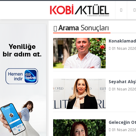
Arama
Sonuçları
Konaklamada
01 Nisan 2026
Seyahat Alışk
01 Nisan 2026
Geleceğin Ot
01 Nisan 2026