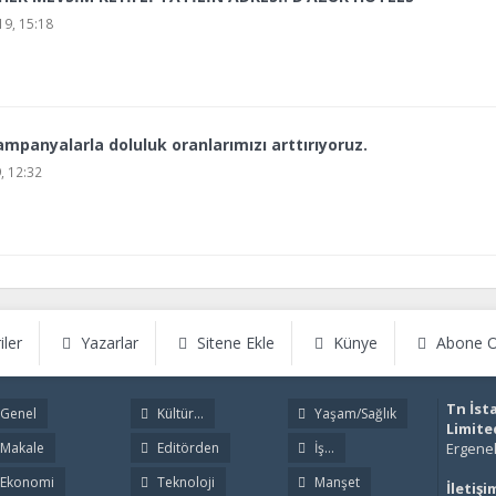
9, 15:18
panyalarla doluluk oranlarımızı arttırıyoruz.
, 12:32
iler
Yazarlar
Sitene Ekle
Künye
Abone O
Tn İst
Genel
Kültür...
Yaşam/Sağlık
Limite
Makale
Editörden
İş...
Ergenek
Ekonomi
Teknoloji
Manşet
İletişi