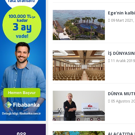
Ege’nin kalb
09 Mart 2021,
İŞ DÜNYASI
11 Aralık 2019
DÜNYA MUTF
05 Ağustos 20
ALAÇATI’DA 