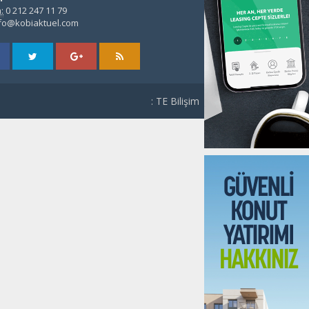
:
0 212 247 11 79
fo@kobiaktuel.com
: TE Bilişim