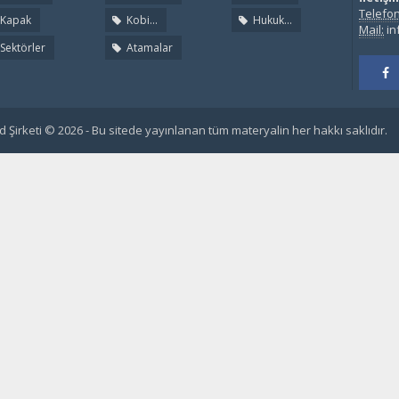
Telefon
Kapak
Kobi...
Hukuk...
Mail:
in
Sektörler
Atamalar
 Şirketi © 2026 - Bu sitede yayınlanan tüm materyalin her hakkı saklıdır.