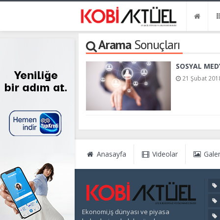
Arama
Sonuçları
SOSYAL MED
21 Şubat 2018
Anasayfa
Videolar
Galer
Ekonomi,iş dünyası ve piyasa