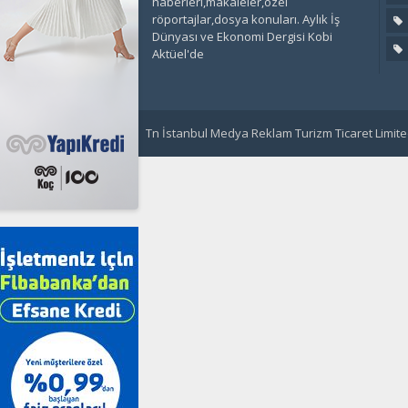
haberleri,makaleler,özel
röportajlar,dosya konuları. Aylık İş
Dünyası ve Ekonomi Dergisi Kobi
Aktüel'de
Tn İstanbul Medya Reklam Turizm Ticaret Limited