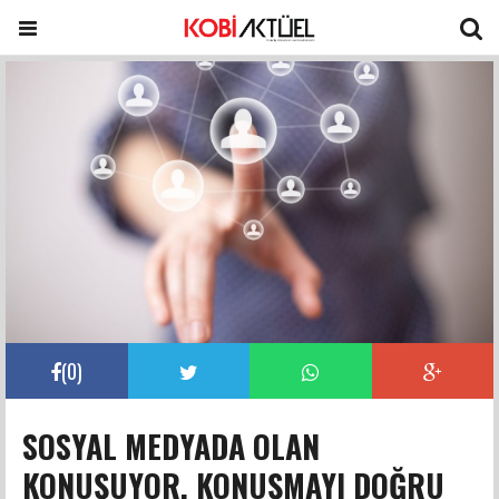
(
0
)
SOSYAL MEDYADA OLAN
KONUŞUYOR, KONUŞMAYI DOĞRU