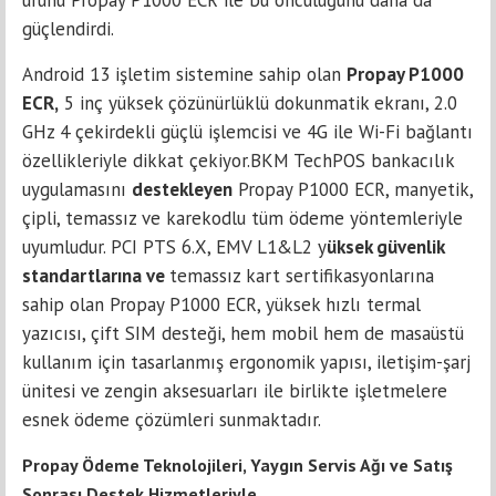
güçlendirdi.
Android 13 işletim sistemine sahip olan
Propay P1000
ECR
,
5 inç yüksek çözünürlüklü dokunmatik ekranı, 2.0
GHz 4 çekirdekli güçlü işlemcisi ve 4G ile Wi-Fi bağlantı
özellikleriyle dikkat çekiyor.BKM TechPOS bankacılık
uygulamasını
destekleyen
Propay P1000 ECR, manyetik,
çipli, temassız ve karekodlu tüm ödeme yöntemleriyle
uyumludur. PCI PTS 6.X, EMV L1&L2 y
üksek güvenlik
standartlarına ve
temassız kart sertifikasyonlarına
sahip olan Propay P1000 ECR, yüksek hızlı termal
yazıcısı, çift SIM desteği, hem mobil hem de masaüstü
kullanım için tasarlanmış ergonomik yapısı, iletişim-şarj
ünitesi ve zengin aksesuarları ile birlikte işletmelere
esnek ödeme çözümleri sunmaktadır.
Propay Ödeme Teknolojileri, Yaygın Servis Ağı ve Satış
Sonrası Destek Hizmetleriyle