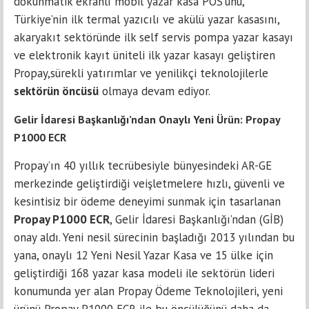
dokunmatik ekranlı mobil yazar kasa POS'unu,
Türkiye’nin ilk termal yazıcılı ve akülü yazar kasasını,
akaryakıt sektöründe ilk self servis pompa yazar kasayı
ve elektronik kayıt üniteli ilk yazar kasayı geliştiren
Propay,sürekli yatırımlar ve yenilikçi teknolojilerle
sektörün öncüsü
olmaya devam ediyor.
Gelir İdaresi Başkanlığı’ndan Onaylı Yeni Ürün: Propay
P1000 ECR
Propay’ın 40 yıllık tecrübesiyle bünyesindeki AR-GE
merkezinde geliştirdiği veişletmelere hızlı, güvenli ve
kesintisiz bir ödeme deneyimi sunmak için tasarlanan
Propay P1000 ECR
, Gelir İdaresi Başkanlığı’ndan (GİB)
onay aldı. Yeni nesil sürecinin başladığı 2013 yılından bu
yana, onaylı 12 Yeni Nesil Yazar Kasa ve 15 ülke için
geliştirdiği 168 yazar kasa modeli ile sektörün lideri
konumunda yer alan Propay Ödeme Teknolojileri, yeni
ürünü Propay P1000 ECR ile bu öncülüğünü daha da