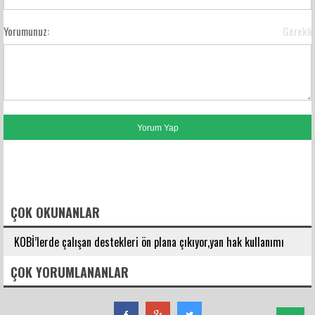
Yorumunuz:
Gerekli
FACEBOOK YORUMLARI
ÇOK OKUNANLAR
KOBİ’lerde çalışan destekleri ön plana çıkıyor,yan hak kullanımı
çeşitleniyor.
ÇOK YORUMLANANLAR