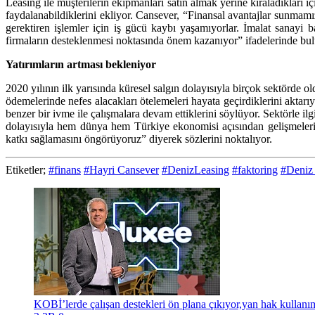
Leasing ile müşterilerin ekipmanları satın almak yerine kiraladıkları 
faydalanabildiklerini ekliyor. Cansever, “Finansal avantajlar sunmamızı
gerektiren işlemler için iş gücü kaybı yaşamıyorlar. İmalat sanayi b
firmaların desteklenmesi noktasında önem kazanıyor” ifadelerinde bu
Yatırımların artması bekleniyor
2020 yılının ilk yarısında küresel salgın dolayısıyla birçok sektörde 
ödemelerinde nefes alacakları ötelemeleri hayata geçirdiklerini aktarıy
benzer bir ivme ile çalışmalara devam ettiklerini söylüyor. Sektörle il
dolayısıyla hem dünya hem Türkiye ekonomisi açısından gelişmeleri
katkı sağlamasını öngörüyoruz” diyerek sözlerini noktalıyor.
Etiketler;
#finans
#Hayri Cansever
#DenizLeasing
#faktoring
#Deniz 
KOBİ’lerde çalışan destekleri ön plana çıkıyor,yan hak kullanım