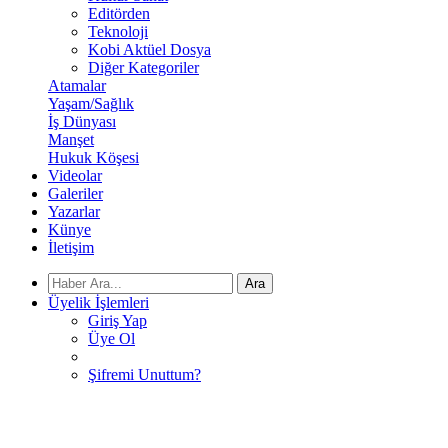
Editörden
Teknoloji
Kobi Aktüel Dosya
Diğer Kategoriler
Atamalar
Yaşam/Sağlık
İş Dünyası
Manşet
Hukuk Köşesi
Videolar
Galeriler
Yazarlar
Künye
İletişim
Ara
Üyelik İşlemleri
Giriş Yap
Üye Ol
Şifremi Unuttum?