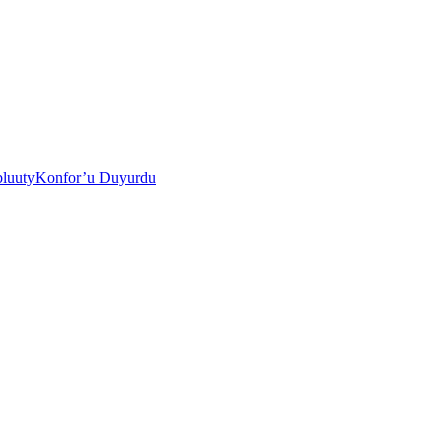
i bluutyKonfor’u Duyurdu