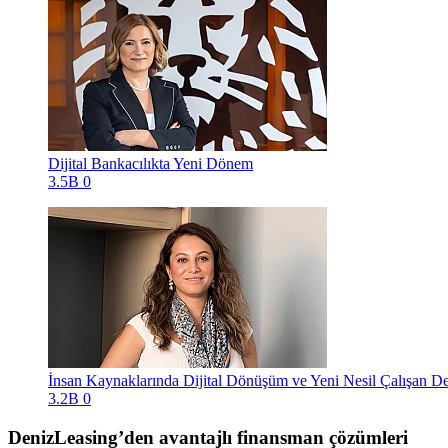
Dijital Bankacılıkta Yeni Dönem
3.5B
0
İnsan Kaynaklarında Dijital Dönüşüm ve Yeni Nesil Çalışan D
3.2B
0
DenizLeasing’den avantajlı finansman çözümleri