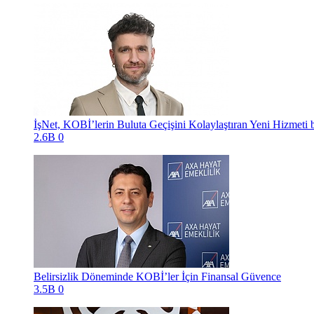
İşNet, KOBİ’lerin Buluta Geçişini Kolaylaştıran Yeni Hizmet
2.6B
0
Belirsizlik Döneminde KOBİ’ler İçin Finansal Güvence
3.5B
0