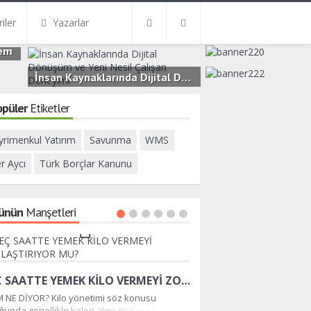
iler
Yazarlar
nem
İnsan Kaynaklarında Dijital Dönüşüm ve Yeni Nesil Çalışan Deneyimi
3.2B
0
opüler
Etiketler
yrimenkul Yatırım
Savunma
WMS
er Aycı
Türk Borçlar Kanunu
ünün
Manşetleri
GEÇ SAATTE YEMEK KİLO VERMEYİ ZORLAŞTIRIYOR MU?
M NE DİYOR? Kilo yönetimi söz konusu
Bu ay için seçtiğim konu baş
ğunda genellikle kalori alımı,makro besin
sözleşmeleri.Kira sözleşme