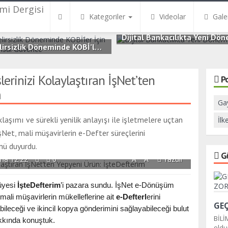
Kategoriler
Videolar
Galer
Dijital Bankacılıkta Yeni Dö
Belirsizlik Döneminde KOBİ’ler İçin Finansal Güvence
3.5B
0
.5B
0
rinizi Kolaylaştıran İşNet’ten
P
m
Ga
laşımı ve sürekli yenilik anlayışı ile işletmelere uçtan
İlk
şNet, mali müşavirlerin e-Defter süreçlerini
nü duyurdu.
G
+
-
ma 12:22
0
A
A
Yazdır
 üyesi
İşteDefterim
’i pazara sundu. İşNet e-Dönüşüm
ali müşavirlerin mükelleflerine ait
e-Defterl
erini
bileceği ve ikincil kopya gönderimini sağlayabileceği bulut
BİLİ
akkında konuştuk.
oldu