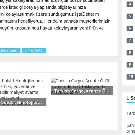
atlığıyla saklayarak formatında hiçbir bozulma olmadan
4
erde istediği dosya yapısında bilgisayarınıza
 işini kolaylaştırmak üzere sunduğumuz İşteDefterim
5
nmasını hedefliyoruz. Her daim sahada müşterilerimizin
-Dönüşüm kapsamında hayatı kolaylaştıran yeni ürün ve
6
7
şteDefterim
#e-Defterl
8
9
10
Turkish Cargo, Acente Ödül Töreni’nde İş Ortaklarıyla Bir Araya Geldi
S
3.4B
0
İşNet, bulut teknolojilerinde KOBİ'lere hızlı, güvenilir ve öngörülebilir maliyet avantajı sunan yeni hizmeti bluutyKonfor'u duyurdu.
0
Fark
Şahi
tanış