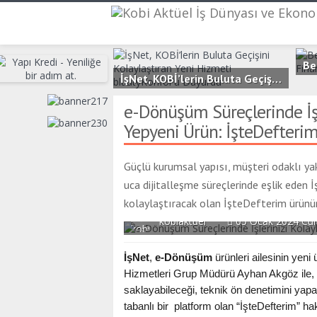
İşNet, KOBİ’lerin Buluta Geçişini Kolaylaştıran Yeni Hizmeti bluutyKonfor’u Duyurdu
3
2.6B
0
e-Dönüşüm Süreçlerinde İşle
Yepyeni Ürün: İşteDefteri
Güçlü kurumsal yapısı, müşteri odaklı yak
uca dijitalleşme süreçlerinde eşlik eden İ
kolaylaştıracak olan İşteDefterim ürünü
kobiaktuel
05 Ocak 2024 Cu
İşNet
,
e-Dönüşüm
ürünleri ailesinin yeni
Hizmetleri Grup Müdürü Ayhan Akgöz ile, m
saklayabileceği, teknik ön denetimini yapa
tabanlı bir platform olan “İşteDefterim” h