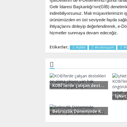
İşteDefterim’de e-Defterlerinizi gönül rah
Gelir İdaresi Başkanlığı'nın(GİB) denetiml
indirebiliyorsunuz. Mali müşavirlerimizin
ürünümüzden en üst seviyede fayda sağla
ihtiyaçlarını dinleyip değerlendirerek, e
hizmetler sunmaya devam edeceğiz.
Etiketler;
#İşNet
#e-dönüşüm
#İ
KOBİ’lerde çalışan destekleri ön plana çıkıyor,yan hak kullanımı çeşitleniyor.
2.3B
0
2.6B
Belirsizlik Döneminde KOBİ’ler İçin Finansal Güvence
3.5B
0