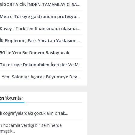
SİGORTA CİNİ'NDEN TAMAMLAYICI SAĞLIK SİGORTASINDA KOLAYLIK
Metro Türkiye gastronomi profesyonellerini ve sektörü desteklemeye devam ediyor
Kuveyt Türk'ten finansmana ulaşmada online finans sistemi kolaylığı
İK Ekiplerine, Fark Yaratan Yaklaşımlar Geliştirmeleri İçin Destek Oluyoruz
5G İle Yeni Bir Dönem Başlayacak
Tüketiciye Dokunabilen İçerikler Ve Marka Yaklaşımları Yaratmaya Odaklanıyoruz
Yeni Salonlar Açarak Büyümeye Devam Edeceğiz
on
Yorumlar
lı coğrafyalardaki çocukların ortak...
n hocamla verdiği bir seminerde
mıştık...