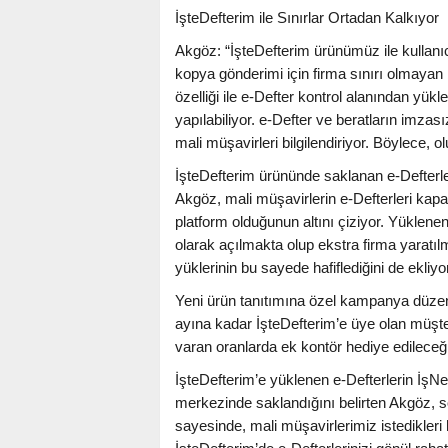
İşteDefterim ile Sınırlar Ortadan Kalkıyor
Akgöz: “İşteDefterim ürünümüz ile kullanıc
kopya gönderimi için firma sınırı olmayan
özelliği ile e-Defter kontrol alanından yü
yapılabiliyor. e-Defter ve beratların imz
mali müşavirleri bilgilendiriyor. Böylece, o
İşteDefterim ürününde saklanan e-Defterle
Akgöz, mali müşavirlerin e-Defterleri kapa
platform olduğunun altını çiziyor. Yüklenen 
olarak açılmakta olup ekstra firma yaratıl
yüklerinin bu sayede hafiflediğini de ekliyor
Yeni ürün tanıtımına özel kampanya düzenl
ayına kadar İşteDefterim’e üye olan müşter
varan oranlarda ek kontör hediye edileceği
İşteDefterim’e yüklenen e-Defterlerin İşNet’
merkezinde saklandığını belirten Akgöz, sö
sayesinde, mali müşavirlerimiz istedikleri 