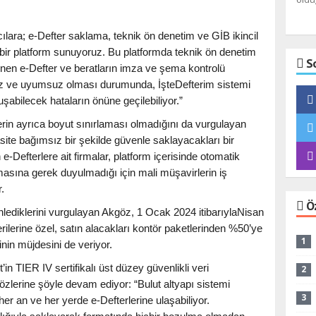
dağı
ılara; e-Defter saklama, teknik ön denetim ve GİB ikincil
 bir platform sunuyoruz. Bu platformda teknik ön denetim
S
klenen e-Defter ve beratların imza ve şema kontrolü
asız ve uyumsuz olması durumunda, İşteDefterim sistemi
luşabilecek hataların önüne geçilebiliyor.”
rin ayrıca boyut sınırlaması olmadığını da vurgulayan
site bağımsız bir şekilde güvenle saklayacakları bir
e-Defterlere ait firmalar, platform içerisinde otomatik
masına gerek duyulmadığı için mali müşavirlerin iş
.
Ö
ediklerini vurgulayan Akgöz, 1 Ocak 2024 itibarıylaNisan
ilerine özel, satın alacakları kontör paketlerinden %50’ye
1
nin müjdesini de veriyor.
in TIER IV sertifikalı üst düzey güvenlikli veri
2
zlerine şöyle devam ediyor: “Bulut altyapı sistemi
3
her an ve her yerde e-Defterlerine ulaşabiliyor.