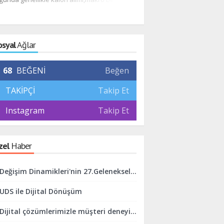
lımı ve fiziksel aktivite ön plana çıkmaktadır.
edilmesi gerekenleri hem k
açısından maddeler halind
çalışacağım.
osyal
Ağlar
68
BEĞENİ
Beğen
TAKİPÇİ
Takip Et
Instagram
Takip Et
zel
Haber
Değişim Dinamikleri'nin 27.Geleneksel İftar Programı Gerçekleşti.
UDS ile Dijital Dönüşüm
Dijital çözümlerimizle müşteri deneyimini mükemmelleştirmeye odaklanıyoruz