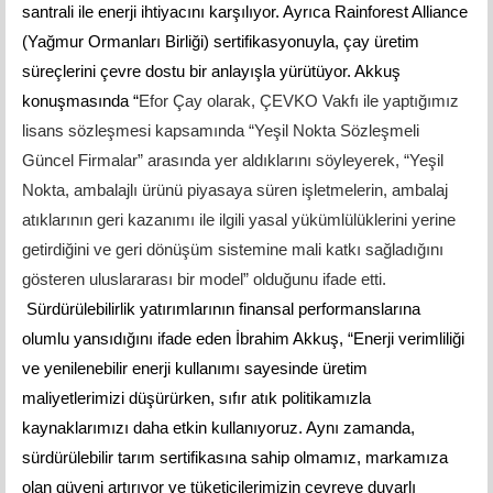
santrali ile enerji ihtiyacını karşılıyor. Ayrıca Rainforest Alliance
(Yağmur Ormanları Birliği) sertifikasyonuyla, çay üretim
süreçlerini çevre dostu bir anlayışla yürütüyor. Akkuş
konuşmasında “
Efor Çay olarak, ÇEVKO Vakfı ile yaptığımız
lisans sözleşmesi kapsamında “Yeşil Nokta Sözleşmeli
Güncel Firmalar” arasında yer aldıklarını söyleyerek, “Yeşil
Nokta, ambalajlı ürünü piyasaya süren işletmelerin, ambalaj
atıklarının geri kazanımı ile ilgili yasal yükümlülüklerini yerine
getirdiğini ve geri dönüşüm sistemine mali katkı sağladığını
gösteren uluslararası bir model” olduğunu ifade etti.
Sürdürülebilirlik yatırımlarının finansal performanslarına
olumlu yansıdığını ifade eden İbrahim Akkuş, “Enerji verimliliği
ve yenilenebilir enerji kullanımı sayesinde üretim
maliyetlerimizi düşürürken, sıfır atık politikamızla
kaynaklarımızı daha etkin kullanıyoruz. Aynı zamanda,
sürdürülebilir tarım sertifikasına sahip olmamız, markamıza
olan güveni artırıyor ve tüketicilerimizin çevreye duyarlı