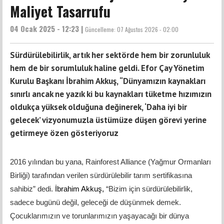
Maliyet Tasarrufu
04 Ocak 2025 - 12:23 |
Güncelleme:
07 Ağustos 2026 - 02:00
Sürdürülebilirlik, artık her sektörde hem bir zorunluluk
hem de bir sorumluluk haline geldi. Efor Çay Yönetim
Kurulu Başkanı İbrahim Akkuş, “Dünyamızın kaynakları
sınırlı ancak ne yazık ki bu kaynakları tüketme hızımızın
oldukça yüksek olduğuna değinerek, ‘Daha iyi bir
gelecek’ vizyonumuzla üstümüze düşen görevi yerine
getirmeye özen gösteriyoruz
2016 yılından bu yana, Rainforest Alliance (Yağmur Ormanları
Birliği) tarafından verilen sürdürülebilir tarım sertifikasına
sahibiz” dedi.
İbrahim Akkuş,
“Bizim için sürdürülebilirlik,
sadece bugünü değil, geleceği de düşünmek demek.
Çocuklarımızın ve torunlarımızın yaşayacağı bir dünya