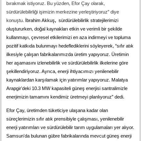
bırakmak istiyoruz. Bu yüzden, Efor Çay olarak,
sürdürülebilirliği işimizin merkezine yerleştiriyoruz” diye
konuştu.
İbrahim Akkuş
,
sürdürülebilirlik stratejilerimizi
oluştururken, doğal kaynakları etkin ve verimli bir şekilde
kullanmayı, çevresel etkilerimizi en aza indirmeyi ve topluma
pozitif katkıda bulunmayı hedeflediklerini söyleyerek, “sıfır atık
ilkesiyle çalışan fabrikalarımızda üretim yapıyoruz. Üretimin
her aşamasını izlenebilirlik ve sürdürülebilirlik ilkelerine göre
şekillendiriyoruz. Ayrıca, enerji ihtiyacımızı yenilenebilir
kaynaklardan karşılamak için yatırımlar yapıyoruz. Malatya
Arapgir'deki 10.3 MW kapasiteli güneş enerjisi santralimizle
enerjimizin tamamını kendimiz üretmeyi planlıyoruz” dedi.
Efor Çay, üretimden tüketiciye ulaşana kadar olan
süreçlerimizin sıfır atık prensibiyle çalışması, yenilenebilir
enerji yatırımları ve sürdürülebilir tarım uygulamaları yer alıyor.
Samsun'da bulunan gübre fabrikalarında mevcut güneş enerji