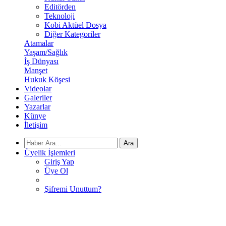
Editörden
Teknoloji
Kobi Aktüel Dosya
Diğer Kategoriler
Atamalar
Yaşam/Sağlık
İş Dünyası
Manşet
Hukuk Köşesi
Videolar
Galeriler
Yazarlar
Künye
İletişim
Ara
Üyelik İşlemleri
Giriş Yap
Üye Ol
Şifremi Unuttum?