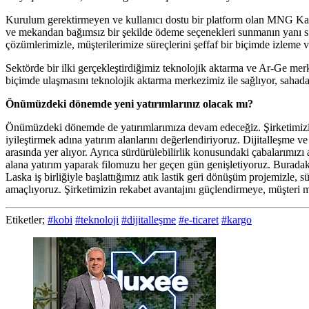
Kurulum gerektirmeyen ve kullanıcı dostu bir platform olan MNG Ka
ve mekandan bağımsız bir şekilde ödeme seçenekleri sunmanın yanı sır
çözümlerimizle, müşterilerimize süreçlerini şeffaf bir biçimde izleme
Sektörde bir ilki gerçekleştirdiğimiz teknolojik aktarma ve Ar-Ge merke
biçimde ulaşmasını teknolojik aktarma merkezimiz ile sağlıyor, sahadaki
Önümüzdeki dönemde yeni yatırımlarınız olacak mı?
Önümüzdeki dönemde de yatırımlarımıza devam edeceğiz. Şirketimizin 
iyileştirmek adına yatırım alanlarını değerlendiriyoruz. Dijitalleşme 
arasında yer alıyor. Ayrıca sürdürülebilirlik konusundaki çabalarımızı
alana yatırım yaparak filomuzu her geçen gün genişletiyoruz. Burada
Laska iş birliğiyle başlattığımız atık lastik geri dönüşüm projemizle,
amaçlıyoruz. Şirketimizin rekabet avantajını güçlendirmeye, müşteri 
Etiketler;
#kobi
#teknoloji
#dijitalleşme
#e-ticaret
#kargo