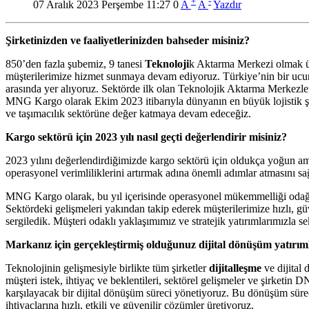
+
-
07 Aralık 2023 Perşembe 11:27
0
A
A
Yazdır
Şirketinizden ve faaliyetlerinizden bahseder misiniz?
850’den fazla şubemiz, 9 tanesi
Teknoloji
k Aktarma Merkezi olmak üz
müşterilerimize hizmet sunmaya devam ediyoruz. Türkiye’nin bir ucun
arasında yer alıyoruz. Sektörde ilk olan Teknolojik Aktarma Merkezleri
MNG Kargo olarak Ekim 2023 itibarıyla dünyanın en büyük lojistik şi
ve taşımacılık sektörüne değer katmaya devam edeceğiz.
Kargo sektörü için 2023 yılı nasıl geçti değerlendirir misiniz?
2023 yılını değerlendirdiğimizde kargo sektörü için oldukça yoğun ama v
operasyonel verimliliklerini artırmak adına önemli adımlar atmasını s
MNG Kargo olarak, bu yıl içerisinde operasyonel mükemmelliği odağımı
Sektördeki gelişmeleri yakından takip ederek müşterilerimize hızlı, gü
sergiledik. Müşteri odaklı yaklaşımımız ve stratejik yatırımlarımızla
Markanız için gerçekleştirmiş olduğunuz dijital dönüşüm yatırım
Teknolojinin gelişmesiyle birlikte tüm şirketler
dijitalleşme
ve dijital 
müşteri istek, ihtiyaç ve beklentileri, sektörel gelişmeler ve şirket
karşılayacak bir dijital dönüşüm süreci yönetiyoruz. Bu dönüşüm süre
ihtiyaçlarına hızlı, etkili ve güvenilir çözümler üretiyoruz.