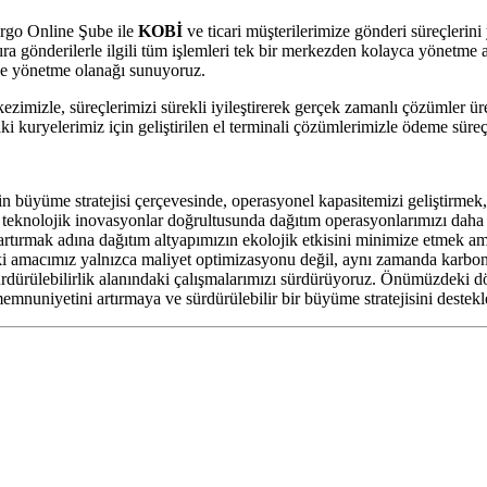
rgo Online Şube ile
KOBİ
ve ticari müşterilerimize gönderi süreçleri
a gönderilerle ilgili tüm işlemleri tek bir merkezden kolayca yönetme 
 ve yönetme olanağı sunuyoruz.
zimizle, süreçlerimizi sürekli iyileştirerek gerçek zamanlı çözümler üre
 kuryelerimiz için geliştirilen el terminali çözümlerimizle ödeme süreçle
büyüme stratejisi çerçevesinde, operasyonel kapasitemizi geliştirmek,
ve teknolojik inovasyonlar doğrultusunda dağıtım operasyonlarımızı daha
 artırmak adına dağıtım altyapımızın ekolojik etkisini minimize etmek a
ki amacımız yalnızca maliyet optimizasyonu değil, aynı zamanda karbo
 sürdürülebilirlik alanındaki çalışmalarımızı sürdürüyoruz. Önümüzdeki d
memnuniyetini artırmaya ve sürdürülebilir bir büyüme stratejisini dest