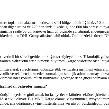
ere toplam 29 aktarma merkezimiz, 14 bölge müdürlüğümüz, 10 binin ü
dan diğer ucuna ve 220’den fazla ülkede, günde 600 bin adrese dünya 
miz ile saatte 65 bin kargoyu hızlı bir biçimde ayrıştırarak el değmeden,
rketlerinden DHL Group ailesine dahil olduk. Önümüzdeki süreçte DHL 
erimli bir süreci geride bıraktığımızı söyleyebiliriz. Teknolojik gelişme
ağlarken
e-ticaret
in artan ivmeyle büyümesi, kargo sektörüne olan ihtiyac
za alarak süreçlerimizi optimize ettik ve müşteri memnuniyetini artırm
venilir ve rekabetçi hizmetler sunmak için stratejik adımlar atmaya dev
 sektördeki lider konumumuzu koruyarak, geleceğe daha güçlü adımlarla 
larınızdan bahseder misiniz?
dönüşüm içerisine girdi ancak bu faaliyetler sektörden sektöre, şirketten ş
in DNA’sı etkili oluyor. Biz MNG Kargo olarak, vizyonumuza, misyonumuza
cinde, ana odağımızda yine müşterilerimiz yer alıyor. Sürdürülebilir bü