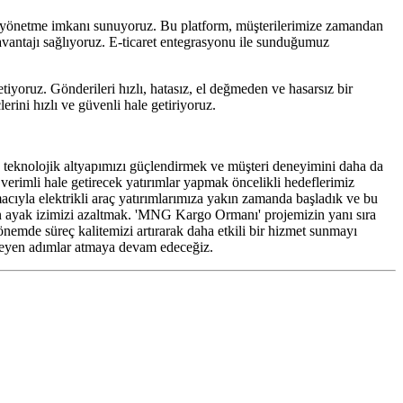
ni yönetme imkanı sunuyoruz. Bu platform, müşterilerimize zamandan
avantajı sağlıyoruz. E-ticaret entegrasyonu ile sunduğumuz
tiyoruz. Gönderileri hızlı, hatasız, el değmeden ve hasarsız bir
rini hızlı ve güvenli hale getiriyoruz.
 teknolojik altyapımızı güçlendirmek ve müşteri deneyimini daha da
 verimli hale getirecek yatırımlar yapmak öncelikli hedeflerimiz
macıyla elektrikli araç yatırımlarımıza yakın zamanda başladık ve bu
n ayak izimizi azaltmak. 'MNG Kargo Ormanı' projemizin yanı sıra
önemde süreç kalitemizi artırarak daha etkili bir hizmet sunmayı
ekleyen adımlar atmaya devam edeceğiz.