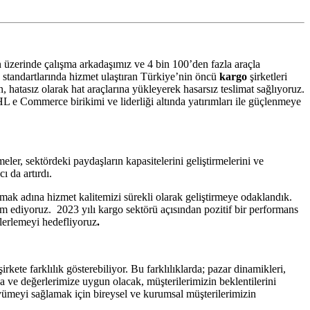
zerinde çalışma arkadaşımız ve 4 bin 100’den fazla araçla
standartlarında hizmet ulaştıran Türkiye’nin öncü
kargo
şirketleri
 hatasız olarak hat araçlarına yükleyerek hasarsız teslimat sağlıyoruz.
e Commerce birikimi ve liderliği altında yatırımları ile güçlenmeye
ler, sektördeki paydaşların kapasitelerini geliştirmelerini ve
ı da artırdı.
ak adına hizmet kalitemizi sürekli olarak geliştirmeye odaklandık.
am ediyoruz. 2023 yılı kargo sektörü açısından pozitif bir performans
ilerlemeyi hedefliyoruz
.
irkete farklılık gösterebiliyor. Bu farklılıklarda; pazar dinamikleri,
 ve değerlerimize uygun olacak, müşterilerimizin beklentilerini
yümeyi sağlamak için bireysel ve kurumsal müşterilerimizin