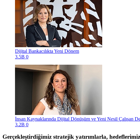
Dijital Bankacılıkta Yeni Dönem
3.5B
0
İnsan Kaynaklarında Dijital Dönüşüm ve Yeni Nesil Çalışan D
3.2B
0
Gerçekleştirdiğimiz stratejik yatırımlarla, hedeflerimi