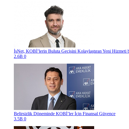
İşNet, KOBİ’lerin Buluta Geçişini Kolaylaştıran Yeni Hizmet
2.6B
0
Belirsizlik Döneminde KOBİ’ler İçin Finansal Güvence
3.5B
0