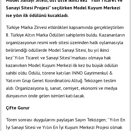
Model Sanayi Sitesi, üst üste ikinci kez “Yılın Ticaret ve
Sanayi Sitesi Projesi” seçilirken Model Kuyum Merkezi
ise yılın ilk ödülünü kucakladı.
Türkiye Marka Zirvesi etkinlikleri kapsamında gerçekleştirilen
8. Türkiye Altın Marka Ödülleri sahiplerini buldu. Kazananların
organizasyonun resmi web sitesi üzerinden halk oylamasıyla
belirlendiği ödüllerde Model Sanayi Sitesi, bu yıl ikinci
kez“Yılın Ticaret ve Sanayi Sitesi”markası olmaya hak
kazanırken Model Kuyum Merkezi ilk kez bu büyük ödülün
sahibi oldu. Ödülü, törene katılan INNO Gayrimenkul &
Yatırım Grup Genel Koordinatörü Altuğ Teközgen teslim
aldı. Organizasyona iş, sanat, cemiyet, ekonomi ve medya
dünyasının önde gelen isimleri katılacak.
Çifte Gurur
Tören sonrası duygularını paylaşan Sayın Teközgen; “Yılın En
İyi Sanayi Sitesi ve Yılın En İyi Kuyum Merkezi Projesi olmak