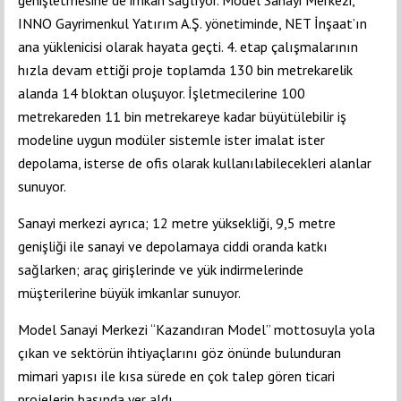
genişletmesine de imkan sağlıyor. Model Sanayi Merkezi,
INNO Gayrimenkul Yatırım A.Ş. yönetiminde, NET İnşaat’ın
ana yüklenicisi olarak hayata geçti. 4. etap çalışmalarının
hızla devam ettiği proje toplamda 130 bin metrekarelik
alanda 14 bloktan oluşuyor. İşletmecilerine 100
metrekareden 11 bin metrekareye kadar büyütülebilir iş
modeline uygun modüler sistemle ister imalat ister
depolama, isterse de ofis olarak kullanılabilecekleri alanlar
sunuyor.
Sanayi merkezi ayrıca; 12 metre yüksekliği, 9,5 metre
genişliği ile sanayi ve depolamaya ciddi oranda katkı
sağlarken; araç girişlerinde ve yük indirmelerinde
müşterilerine büyük imkanlar sunuyor.
Model Sanayi Merkezi “Kazandıran Model” mottosuyla yola
çıkan ve sektörün ihtiyaçlarını göz önünde bulunduran
mimari yapısı ile kısa sürede en çok talep gören ticari
projelerin başında yer aldı.