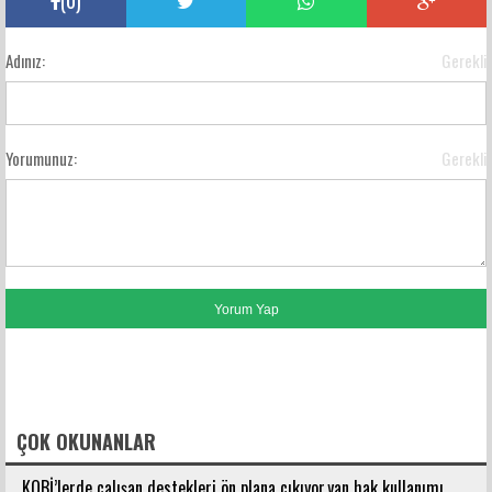
Adınız:
Gerekli
Yorumunuz:
Gerekli
FACEBOOK YORUMLARI
ÇOK OKUNANLAR
KOBİ’lerde çalışan destekleri ön plana çıkıyor,yan hak kullanımı