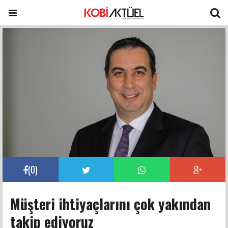
(
0
)
Müşteri ihtiyaçlarını çok yakından
takip ediyoruz