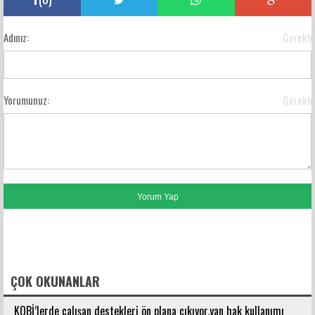
Adınız:
Gerekli
Yorumunuz:
Gerekli
FACEBOOK YORUMLARI
ÇOK OKUNANLAR
KOBİ’lerde çalışan destekleri ön plana çıkıyor,yan hak kullanımı