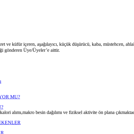
aret ve küfür içeren, aşağılayıcı, küçük düşürücü, kaba, müstehcen, ahlaka
iği gönderen Üye/Üyeler’e aittir.
u
U?
i alımı,makro besin dağılımı ve fiziksel aktivite ön plana çıkmaktad
ER