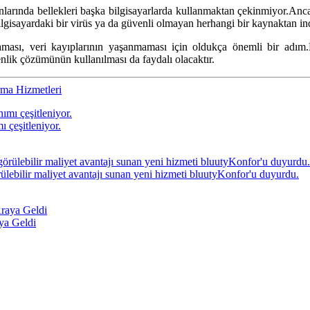
anlarında bellekleri başka bilgisayarlarda kullanmaktan çekinmiyor.Anca
 Bilgisayardaki bir virüs ya da güvenli olmayan herhangi bir kaynaktan in
aması, veri kayıplarının yaşanmaması için oldukça önemli bir adım.
enlik çözümünün kullanılması da faydalı olacaktır.
rma Hizmetleri
ı çeşitleniyor.
örülebilir maliyet avantajı sunan yeni hizmeti bluutyKonfor'u duyurdu.
ya Geldi