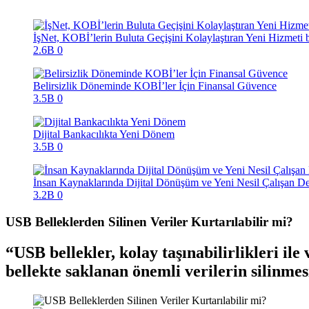
İşNet, KOBİ’lerin Buluta Geçişini Kolaylaştıran Yeni Hizmet
2.6B
0
Belirsizlik Döneminde KOBİ’ler İçin Finansal Güvence
3.5B
0
Dijital Bankacılıkta Yeni Dönem
3.5B
0
İnsan Kaynaklarında Dijital Dönüşüm ve Yeni Nesil Çalışan D
3.2B
0
USB Belleklerden Silinen Veriler Kurtarılabilir mi?
USB bellekler, kolay taşınabilirlikleri i
bellekte saklanan önemli verilerin silinmes