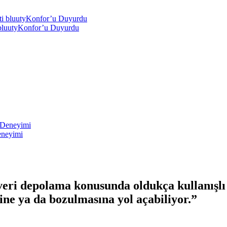
i bluutyKonfor’u Duyurdu
eneyimi
le veri depolama konusunda oldukça kullanışl
ine ya da bozulmasına yol açabiliyor.