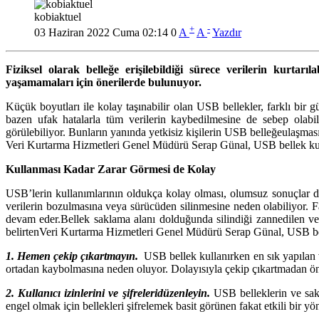
kobiaktuel
+
-
03 Haziran 2022 Cuma 02:14
0
A
A
Yazdır
Fiziksel olarak belleğe erişilebildiği sürece verilerin kurtarı
yaşamamaları için önerilerde bulunuyor.
Küçük boyutları ile kolay taşınabilir olan USB bellekler, farklı bir 
bazen ufak hatalarla tüm verilerin kaybedilmesine de sebep olabiliy
görülebiliyor. Bunların yanında yetkisiz kişilerin USB belleğeulaşması 
Veri Kurtarma Hizmetleri Genel Müdürü Serap Günal, USB bellek kull
Kullanması Kadar Zarar Görmesi de Kolay
USB’lerin kullanımlarının oldukça kolay olması, olumsuz sonuçlar doğu
verilerin bozulmasına veya sürücüden silinmesine neden olabiliyor. F
devam eder.Bellek saklama alanı dolduğunda silindiği zannedilen veri
belirtenVeri Kurtarma Hizmetleri Genel Müdürü Serap Günal, USB bell
1. Hemen çekip çıkartmayın.
USB bellek kullanırken en sık yapılan v
ortadan kaybolmasına neden oluyor. Dolayısıyla çekip çıkartmadan önc
2. Kullanıcı izinlerini ve şifreleridüzenleyin.
USB belleklerin ve sakl
engel olmak için bellekleri şifrelemek basit görünen fakat etkili bir yö