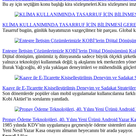
Bu ay için seçtiğim konu başlığı kira sözleşmeleri.Kira sözleşmesi im
KLİMA KULLANIMINDA TASARRUF İÇİN BİLİNMESİ GER
Tasarruf bugün, günlük hayatımızın vazgeçilmez bir parçası. Global ka
Entegre İletişim Çözümlerimizle KOBİ’lerin Dijital Dönüşümünü Kola
Dijital dönüşüm, günümüz iş dünyasında sadece büyük ölçekli şirketler
yalnızca teknolojiyi kullanmak değil; iş akışlarını tek merkezden yönet
Burak Yağcıoğlu, 40 yıla yaklaşan deneyimleri ve mühendislik güçleri
Kaave ile E-Ticarette Kişiselleştirilmiş Deneyim ve Sadakat Stratejiler
Son dönemlerde popüler olan mobil uygulamalar kullanıcılarına farklı
Kobi Aktüel’in sorularını yanıtladı.
Propay Ödeme Teknolojileri, 40. Yılını Yeni Ürünü Android Yazar 
1985 yılında KDV'nin uygulamaya geçmesiyle ödeme sistemleri alanınd
Yeni Nesil Yazar Kasa onayını almanın heyecanını bir arada yaşıyor.
Sosyal
Ağlar