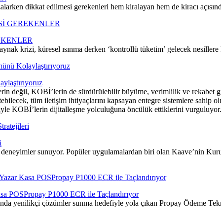
zalarken dikkat edilmesi gerekenleri hem kiralayan hem de kiracı açısı
EKENLER
ynak krizi, küresel ısınma derken ‘kontrollü tüketim’ gelecek nesiller
ylaştırıyoruz
in değil, KOBİ’lerin de sürdürülebilir büyüme, verimlilik ve rekabet gü
ebilecek, tüm iletişim ihtiyaçlarını kapsayan entegre sistemlere sahip o
yle KOBİ’lerin dijitalleşme yolculuğuna öncülük ettiklerini vurguluyor
i
 deneyimler sunuyor. Popüler uygulamalardan biri olan Kaave’nin Kurucu
Kasa POSPropay P1000 ECR ile Taçlandırıyor
a yenilikçi çözümler sunma hedefiyle yola çıkan Propay Ödeme Teknolo