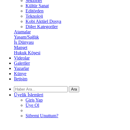
Sektörler
Kültür Sanat
Editörden
Teknoloji
Kobi Aktüel Dosya
Diğer Kategoriler
Atamalar
Yaşam/Sağlık
İş Dünyası
Manşet
Hukuk Köşesi
Videolar
Galeriler
Yazarlar
Künye
İletişim
Ara
Üyelik İşlemleri
Giriş Yap
Üye Ol
Şifremi Unuttum?