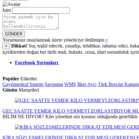
İsim
GÖNDER
Yorumunuz onaylanmak üzere yöneticiye iletilmiştir.
×
Dikkat!
Suç teşkil edecek, yasadışı, tehditkar, rahatsız edici, hak
×
içeriklerden doğan her türlü mali, hukuki, cezai, idari sorumluluk içer
Facebook Yorumları
Popüler
Etiketler
Gayrimenkul Yatırım
Savunma
WMS
İlker Aycı
Türk Borçlar Kanun
Günün
Manşetleri
GEÇ SAATTE YEMEK KİLO VERMEYİ ZORLAŞTIRIYOR M
BİLİM NE DİYOR? Kilo yönetimi söz konusu olduğunda genellikle kalor
KİRA SÖZLEŞMELERİNDE DİKKAT EDİLMESİ GEREKENL