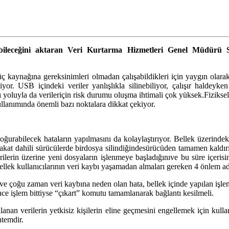
labileceğini aktaran
Veri Kurtarma Hizmetleri
Genel Müdürü
güç kaynağına gereksinimleri olmadan çalışabildikleri için yaygın olarak
or. USB içindeki veriler yanlışlıkla silinebiliyor, çalışır haldeyken
yoluyla da verileriçin risk durumu oluşma ihtimali çok yüksek.Fiziksel ol
anımında önemli bazı noktalara dikkat çekiyor.
rabilecek hataların yapılmasını da kolaylaştırıyor. Bellek üzerindeki 
akat dahili sürücülerde birdosya silindiğindesürücüden tamamen kaldır
lerin üzerine yeni dosyaların işlenmeye başladığınıve bu süre içerisin
ek kullanıcılarının veri kaybı yaşamadan almaları gereken 4 önlem ad
e çoğu zaman veri kaybına neden olan hata, bellek içinde yapılan işlem 
e işlem bittiyse “çıkart” komutu tamamlanarak bağlantı kesilmeli.
anan verilerin yetkisiz kişilerin eline geçmesini engellemek için kullanı
ntemdir.