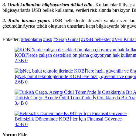
3. Ortak kullanılan bilgisayarlara dikkat edin.
Kullanıcılar ihtiyaç 
bilgisayarlarda USB bellek kullanımı, verileri risk altında bırakıyor.
4. Rutin tarama yapın.
USB belleklerde düzenli yapılan veri tar
çözümdür.Ayrıca tehdit oluşturan unsurlara karşı bilgisayarda bir güv
Etiketler;
#depolama
#usb
#Serap Günal
#USB bellekler
#Veri Kurta
KOBİ’lerde çalışan destekleri ön plana çıkıyor,yan hak kullanım
2.3B
0
İşNet, bulut teknolojilerinde KOBİ'lere hızlı, güvenilir ve öng
2.6B
0
Turkish Cargo, Acente Ödül Töreni’nde İş Ortaklarıyla Bir Ara
3.4B
0
Belirsizlik Döneminde KOBİ’ler İçin Finansal Güvence
3.5B
0
Yorum Ekle