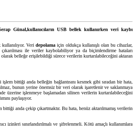
Serap Günal
,kullanıcıların
USB
bellek kullanırken veri kaybı
 kullanılıyor. Veri
depolama
için oldukça kullanışlı olan bu cihazlar,
 çıkarılması ile veriler kaybolabiliyor ya da biçimlendirme hataları
arak belleğe erişilebildiği sürece verilerin kurtarılabileceğini aktaran
işlem bittiği anda belleğin bağlantısını kesmek gibi sıradan bir hata,
ılmaz, bunun yerine önemsiz bir veri olarak işaretlenir ve saklanmaya
de üzerine işlenmeye başlamadan silinen verilerin kurtarılabileceğini
ımını paylaşıyor.
bittiği anda çekip çıkartmaktır. Bu hata, henüz aktarılmamış verilerin
cı izinleri sınırlandırılmalı ve şifrelenmeli. Kötü amaçlı kullanımlara