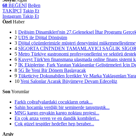
68
BEĞENİ
Beğen
TAKİPÇİ
Takip Et
Instagram
Takip Et
Özel
Haber
1
Değişim Dinamikleri'nin 27.Geleneksel İftar Programı Gerçekl
2
UDS ile Dijital Dönüşüm
3
Dijital çözümlerimizle müşteri deneyimini mükemmelleştirme
4
SİGORTA CİNİ'NDEN TAMAMLAYICI SAĞLIK SİGO
5
Metro Türkiye gastronomi profesyonellerini ve sektörü dest
6
Kuveyt Türk'ten finansmana ulaşmada online finans sistemi k
7
İK Ekiplerine, Fark Yaratan Yaklaşımlar Geliştirmeleri İçin 
8
5G İle Yeni Bir Dönem Başlayacak
9
Tüketiciye Dokunabilen İçerikler Ve Marka Yaklaşımları Ya
10
Yeni Salonlar Açarak Büyümeye Devam Edeceğiz
Son
Yorumlar
Farklı coğrafyalardaki çocukların ortak...
Şahin hocamla verdiği bir seminerde tanışmıştık...
MNG kargo enyakin kargo noktası projesi...
En çok arıza veren ve en dandik kombileri...
Çok güzel tespitler hedefler hep beraber...
Arşiv