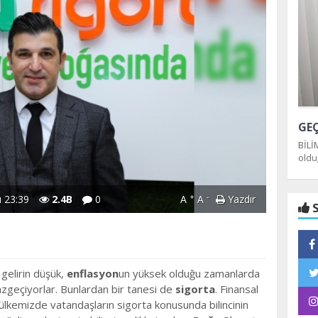
BİLİ
oldu
dağı
+
-
 23:39
2.4B
0
A
A
Yazdır
S
 gelirin düşük,
enflasyon
un yüksek olduğu zamanlarda
geçiyorlar. Bunlardan bir tanesi de
sigorta
. Finansal
 ülkemizde vatandaşların sigorta konusunda bilincinin