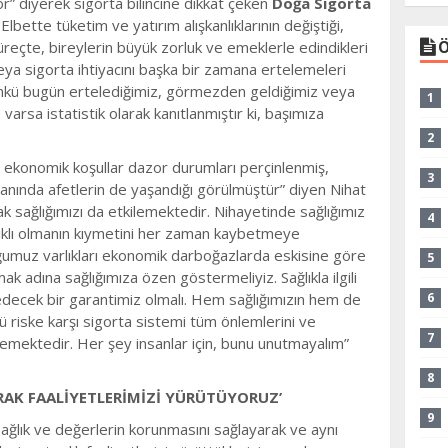
or” diyerek sigorta bilincine dikkat çeken
Doğa Sigorta
"Elbette tüketim ve yatırım alışkanlıklarının değiştiği,
Ö
süreçte, bireylerin büyük zorluk ve emeklerle edindikleri
eya sigorta ihtiyacını başka bir zamana ertelemeleri
Çünkü bugün ertelediğimiz, görmezden geldiğimiz veya
1
sa istatistik olarak kanıtlanmıştır ki, başımıza
2
a ekonomik koşullar dazor durumları perçinlenmiş,
3
yanında afetlerin de yaşandığı görülmüştür” diyen Nihat
ak sağlığımızı da etkilemektedir. Nihayetinde sağlığımız
4
lıklı olmanın kıymetini her zaman kaybetmeye
ğumuz varlıkları ekonomik darboğazlarda eskisine göre
5
 adına sağlığımıza özen göstermeliyiz. Sağlıkla ilgili
edecek bir garantimiz olmalı. Hem sağlığımızın hem de
6
lü riske karşı sigorta sistemi tüm önlemlerini ve
7
klemektedir. Her şey insanlar için, bunu unutmayalım”
8
RAK FAALİYETLERİMİZİ YÜRÜTÜYORUZ’
9
sağlık ve değerlerin korunmasını sağlayarak ve aynı