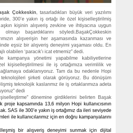
aşak Çokkeskin
,
tasarladıkları büyük veri yazılımı
de, 300’e yakın iş ortağı ile özel kişiselleştirilmiş
 aşkın kişinin alışveriş zevkine ve ihtiyacına uygun
 olmayı başardıklarını söyledi.
BaşakÇokkeskin
arımızın alışverişin her aşamasında kazanması ve
çinde eşsiz bir alışveriş deneyimi yaşaması oldu. En
lı olabilen ‘paracık’ı icat etmemiz” dedi.
ile kampanya yönetimi yapabilme kabiliyetlerine
zel kişiselleştirilmesi ile iş ortağımıza verimlilik ve
kı sağlamaya odaklanıyoruz. Tam da bu nedenle Hopi
 teknolojileri şirketi olarak görüyoruz. Bu dönüşüm
işmiş teknolojik kaslarımız ile iş ortaklarımıza adeta
yoruz” dedi
işiselleştirme” dönemine girdiklerini belirten
Başak
 proje kapsamında 13,6 milyon Hopi kullanıcısının
cak. SAS ile 300’e yakın iş ortağımız da ileri seviyede
temleri ile kullanıcılarımız için en doğru kampanyalarını
alleşmiş bir alışveriş deneyimi sunmak için dijital