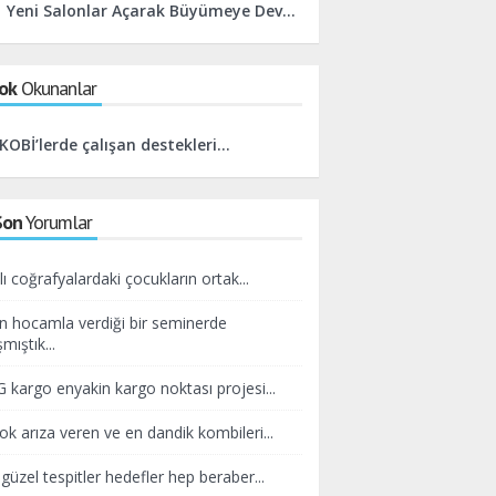
Yeni Salonlar Açarak Büyümeye Devam Edeceğiz
ok
Okunanlar
KOBİ’lerde çalışan destekleri...
Son
Yorumlar
lı coğrafyalardaki çocukların ortak...
n hocamla verdiği bir seminerde
mıştık...
kargo enyakin kargo noktası projesi...
ok arıza veren ve en dandik kombileri...
güzel tespitler hedefler hep beraber...