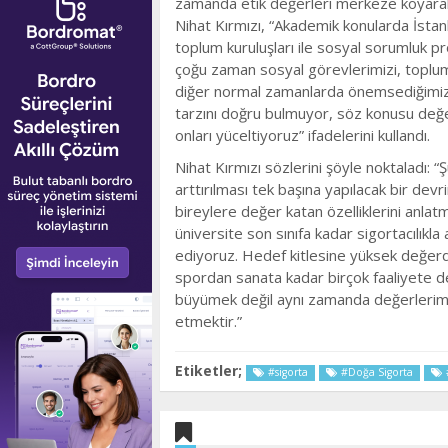
zamanda etik değerleri merkeze koyarak si
Nihat Kırmızı, “Akademik konularda İstanb
toplum kuruluşları ile sosyal sorumluk p
çoğu zaman sosyal görevlerimizi, topluma
diğer normal zamanlarda önemsediğimiz ya
tarzını doğru bulmuyor, söz konusu değer
onları yüceltiyoruz” ifadelerini kullandı.
Nihat Kırmızı sözlerini şöyle noktaladı: “
arttırılması tek başına yapılacak bir devri
bireylere değer katan özelliklerini anlat
üniversite son sınıfa kadar sigortacılıkl
ediyoruz. Hedef kitlesine yüksek değerd
spordan sanata kadar birçok faaliyete 
büyümek değil aynı zamanda değerlerimi
etmektir.”
Etiketler;
#sigorta
#Doğa Sigorta