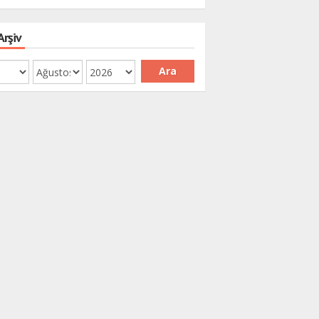
Arşiv
Ara