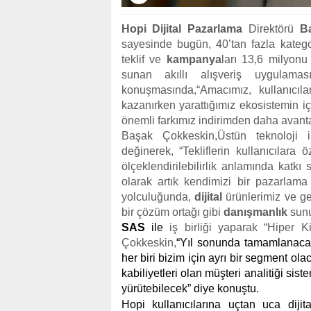
Hopi
Dijital Pazarlama
Direktörü
B
sayesinde bugün, 40’tan fazla kategori
teklif ve
kampanya
ları 13,6 milyonu
sunan akıllı alışveriş uygulaması
konuşmasında,
“Amacımız, kullanıcıl
kazanırken yarattığımız ekosistemin i
önemli farkımız indirimden daha avantaj
Başak Çokkeskin,
Üstün teknoloji 
değinerek, “Tekliflerin kullanıcılara ö
ölçeklendirilebilirlik anlamında kat
olarak artık kendimizi bir pazarlama
yolculuğunda,
dijital
ürünlerimiz ve gel
bir çözüm ortağı gibi
danışmanlık
sunu
SAS
ile
iş birliği yaparak “Hiper K
Çokkeskin,
“Yıl sonunda tamamlanacak
her biri bizim için ayrı bir segment ola
kabiliyetleri olan müşteri analitiği sis
yürütebilecek” diye konuştu.
Hopi kullanıcılarına uçtan uca dijit