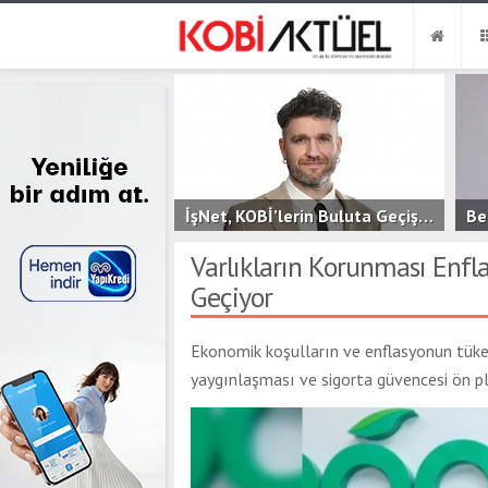
İşNet, KOBİ’lerin Buluta Geçişini Kolaylaştıran Yeni Hizmeti bluutyKonfor’u Duyurdu
2.6B
0
Varlıkların Korunması Enf
Geçiyor
Ekonomik koşulların ve enflasyonun tüket
yaygınlaşması ve sigorta güvencesi ön pl