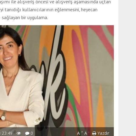
şımı ile alışveriş öncesi ve alışveriş aşamasında uçtan
iyi tanıdığı kullanıcılarının eğlenmesini, heyecan
sağlayan bir uygulama.
+
-
 23:49
0
A
A
Yazdır