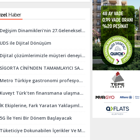
zel
Haber
Değişim Dinamikleri'nin 27.Geleneksel İftar Programı Gerçekleşti.
UDS ile Dijital Dönüşüm
Dijital çözümlerimizle müşteri deneyimini mükemmelleştirmeye odaklanıyoruz
SİGORTA CİNİ'NDEN TAMAMLAYICI SAĞLIK SİGORTASINDA KOLAYLIK
Metro Türkiye gastronomi profesyonellerini ve sektörü desteklemeye devam ediyor
Kuveyt Türk'ten finansmana ulaşmada online finans sistemi kolaylığı
İK Ekiplerine, Fark Yaratan Yaklaşımlar Geliştirmeleri İçin Destek Oluyoruz
5G İle Yeni Bir Dönem Başlayacak
Tüketiciye Dokunabilen İçerikler Ve Marka Yaklaşımları Yaratmaya Odaklanıyoruz