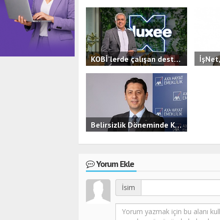
KOBİ’lerde çalışan destekleri ön plana çıkıyor,yan hak kullanımı çeşitleniyor.
2.3B
0
2.6
Belirsizlik Döneminde KOBİ’ler İçin Finansal Güvence
3.5B
0
Yorum Ekle
İsim