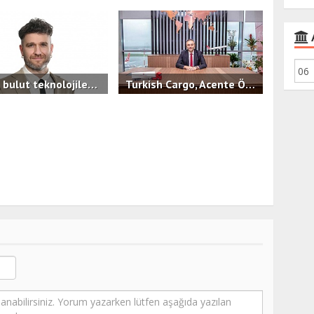
İşNet, bulut teknolojilerinde KOBİ'lere hızlı, güvenilir ve öngörülebilir maliyet avantajı sunan yeni hizmeti bluutyKonfor'u duyurdu.
Turkish Cargo, Acente Ödül Töreni’nde İş Ortaklarıyla Bir Araya Geldi
B
0
3.4B
0