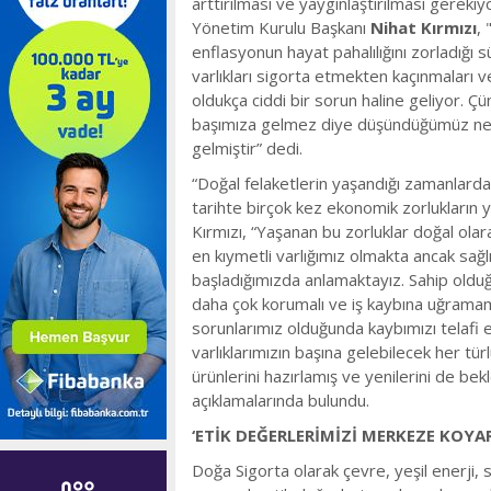
arttırılması ve yaygınlaştırılması gerekiy
Yönetim Kurulu Başkanı
Nihat Kırmızı
, 
enflasyonun hayat pahalılığını zorladığı 
varlıkları sigorta etmekten kaçınmaları v
oldukça ciddi bir sorun haline geliyor. 
başımıza gelmez diye düşündüğümüz ne var
gelmiştir” dedi.
“Doğal felaketlerin yaşandığı zamanlard
tarihte birçok kez ekonomik zorlukların 
Kırmızı, “Yaşanan bu zorluklar doğal olar
en kıymetli varlığımız olmakta ancak sağ
başladığımızda anlamaktayız. Sahip oldu
daha çok korumalı ve iş kaybına uğramamak
sorunlarımız olduğunda kaybımızı telafi 
varlıklarımızın başına gelebilecek her tür
ürünlerini hazırlamış ve yenilerini de be
açıklamalarında bulundu.
‘ETİK DEĞERLERİMİZİ MERKEZE KOYA
Doğa Sigorta olarak çevre, yeşil enerji, 