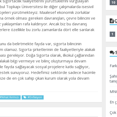
gortacılık faaliyetlerini yürüttüklerini vurgulayan
10
ul Topkapı Üniversitesi ile diğer çalışmalarda isesivil
rojeleri yürütmekteyiz. Maalesef ekonomik zorluklar
 örnek olması gereken davranışları, çevre bilincini ve
Ç
klaşımları rafa kaldırıyor. Ancak biz bu davranış
lere özellikle bu zorlu zamanlarda dört elle sarılarak
1
Şunu da belirtmekte fayda var, sigorta bilincinin
m olamaz. Sigorta şirketlerinin de faaliyetleriyle alakalı
ması gerekiyor. Doğa Sigorta olarak, ilkokul çağlarından
a alakalı bilgi vermeye ve bilinç oluşturmaya devam
Fark
e fayda sağlayacak sosyal projelere katkı sağlıyor,
destek sunuyoruz. Hedefimiz sektörde sadece hacimle
Şahi
ze de en çok sahip çıkan kurum olarak yola devam
tanış
MNG 
#Nihat Kırmızı
#Enflasyon
En ç
Çok 