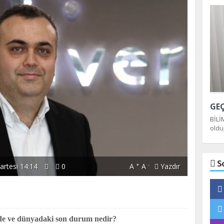
BİLİ
oldu
dağı
S
+
-
rtesi 14:14
0
A
A
Yazdır
e’de ve dünyadaki son durum nedir?