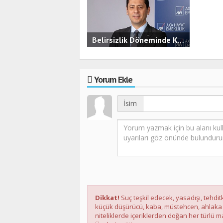
Belirsizlik Döneminde KOBİ’ler İçin Finansal Güvence
3.5B
0
Yorum Ekle
İsim
Dikkat!
Suç teşkil edecek, yasadışı, tehditk
küçük düşürücü, kaba, müstehcen, ahlaka ayk
niteliklerde içeriklerden doğan her türlü ma