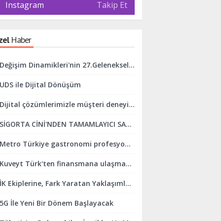
Instagram
Takip Et
zel
Haber
Değişim Dinamikleri'nin 27.Geleneksel İftar Programı Gerçekleşti.
UDS ile Dijital Dönüşüm
Dijital çözümlerimizle müşteri deneyimini mükemmelleştirmeye odaklanıyoruz
SİGORTA CİNİ'NDEN TAMAMLAYICI SAĞLIK SİGORTASINDA KOLAYLIK
Metro Türkiye gastronomi profesyonellerini ve sektörü desteklemeye devam ediyor
Kuveyt Türk'ten finansmana ulaşmada online finans sistemi kolaylığı
İK Ekiplerine, Fark Yaratan Yaklaşımlar Geliştirmeleri İçin Destek Oluyoruz
5G İle Yeni Bir Dönem Başlayacak