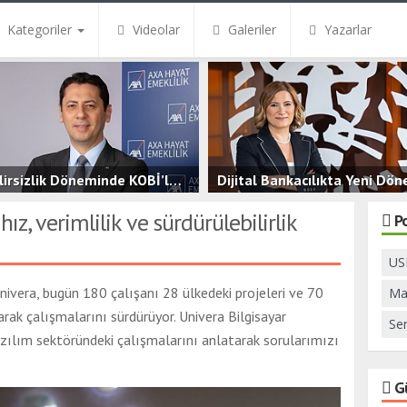
Kategoriler
Videolar
Galeriler
Yazarlar
Belirsizlik Döneminde KOBİ’ler İçin Finansal Güvence
Dijital Bankacılıkta Yeni Dö
.5B
0
3.5B
0
hız, verimlilik ve sürdürülebilirlik
P
USB
nivera, bugün 180 çalışanı 28 ülkedeki projeleri ve 70
Ma
larak çalışmalarını sürdürüyor. Univera Bilgisayar
Ser
zılım sektöründeki çalışmalarını anlatarak sorularımızı
G