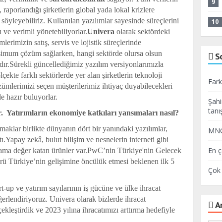
9
, raporlandığı şirketlerin global yada lokal krizlere
öyleyebiliriz. Kullanılan yazılımlar sayesinde süreçlerini
10
 ve verimli yönetebiliyorlar.
Univera
olarak sektördeki
lerimizin satış, servis ve lojistik süreçlerinde
ksimum çözüm sağlarken, hangi sektörde olursa olsun
S
ıdır.Sürekli güncellediğimiz yazılım versiyonlarımızla
ekte farklı sektörlerde yer alan şirketlerin teknoloji
Fark
zümlerimizi seçen müşterilerimiz ihtiyaç duyabilecekleri
 hazır buluyorlar.
Şahi
tanış
r. Yatırımların ekonomiye katkıları yansımaları nasıl?
aklar birlikte dünyanın dört bir yanındaki yazılımlar,
MNG 
ı.Yapay zekâ, bulut bilişim ve nesnelerin interneti gibi
En ç
ama değer katan ürünler var.PwC’nin Türkiye'nin Gelecek
örü Türkiye’nin gelişimine öncülük etmesi beklenen ilk 5
Çok 
t-up ve yatırım sayılarının iş gücüne ve ülke ihracat
ğerlendiriyoruz. Univera olarak bizlerde ihracat
Ar
kleştirdik ve 2023 yılına ihracatımızı arttırma hedefiyle