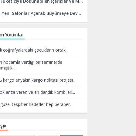
Tüketiciye Dokunabilen İçerikler Ve Marka Yaklaşımları Yaratmaya Odaklanıyoruz
Yeni Salonlar Açarak Büyümeye Devam Edeceğiz
on
Yorumlar
lı coğrafyalardaki çocukların ortak...
n hocamla verdiği bir seminerde
mıştık...
kargo enyakin kargo noktası projesi...
ok arıza veren ve en dandik kombileri...
güzel tespitler hedefler hep beraber...
şiv