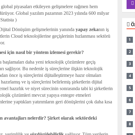
 global piyasaları etkileyen gelişmelere rağmen hem
rüyor. Global yazılım pazarının 2023 yılında 600 milyar
tatista )
Ö
 Dijital Dönüşüm gelişmelerinin yanında
yapay zeka
nın iş
etlerin Cloud teknolojilerine geçişlerinin hızlanması sektörü
1
or.
2
si için nasıl bir yöntem izlemesi gerekir?
a başlamaları daha yeni teknolojik çözümlere geçiş
3
arı sağlıyor. Bu nedenle iş süreçlerine ilişkin teknolojik
n önce iş süreçlerini dijitalleştirmeye hazır olmaları
4
ırlamış ve iş süreçlerini belirlemiş şirketlerin dijital
5
l hazırlık ve niyet sürecinin sonrasında tabi ki şirketlerin
nolojik çözümleri mevcut yapıya entegre etmeleri
6
erine yaptıkları yatırımların geri dönüşlerini çok daha kısa
7
en avantajları nelerdir? Şirket olarak sektördeki
8
ız, verimlilik ve
sürdürülebilirlik
sağlıyor. Tüm verilerin