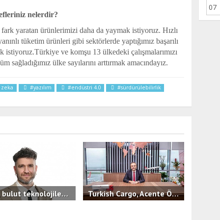
leriniz nelerdir?
ki fark yaratan ürünlerimizi daha da yaymak istiyoruz. Hızlı
anınlı tüketim ürünleri gibi sektörlerde yaptığımız başarılı
ak istiyoruz.Türkiye ve komşu 13 ülkedeki çalışmalarımızı
üm sağladığımız ülke sayılarını arttırmak amacındayız.
 zeka
#yazılım
#endüstri 4.0
#sürdürülebilirlik
İşNet, bulut teknolojilerinde KOBİ'lere hızlı, güvenilir ve öngörülebilir maliyet avantajı sunan yeni hizmeti bluutyKonfor'u duyurdu.
Turkish Cargo, Acente Ödül Töreni’nde İş Ortaklarıyla Bir Araya Geldi
0
3.4B
0