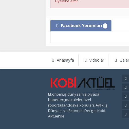
Üyeler’e aittir.
Facebook Yorumları
Anasayfa
Videolar
Galer
Ekonomi,iş dünyası ve piyasa
haberleri,makaleler,özel
röportajlar,dosya konuları. Aylık İş
Dünyası ve Ekonomi Dergisi Kobi
Aktüel'de