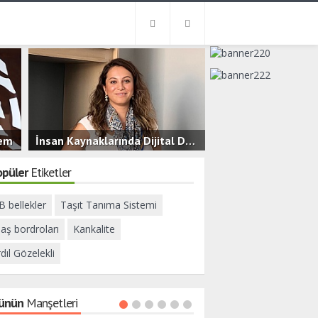
nem
İnsan Kaynaklarında Dijital Dönüşüm ve Yeni Nesil Çalışan Deneyimi
3.2B
0
opüler
Etiketler
 bellekler
Taşıt Tanıma Sistemi
aş bordroları
Kankalite
dıl Gözelekli
ünün
Manşetleri