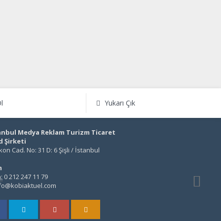
l
Yukarı Çık
anbul Medya Reklam Turizm Ticaret
d Şirketi
on Cad. No: 31 D: 6 Şişli / İstanbul
m
:
0 212 247 11 79
fo@kobiaktuel.com