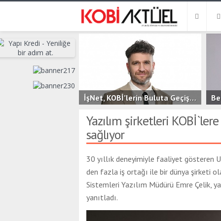
İşNet, KOBİ’lerin Buluta Geçişini Kolaylaştıran Yeni Hizmeti bluutyKonfor’u Duyurdu
2.6B
0
3
Yazılım şirketleri KOBİ`lere 
sağlıyor
30 yıllık deneyimiyle faaliyet gösteren U
den fazla iş ortağı ile bir dünya şirketi o
Sistemleri Yazılım Müdürü Emre Çelik, ya
yanıtladı.