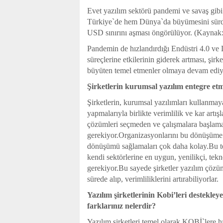
Evet yazılım sektörü pandemi ve savaş gibi
Türkiye`de hem Dünya`da büyümesini sürdü
USD sınırını aşması öngörülüyor. (Kaynak:S
Pandemin de hızlandırdığı Endüstri 4.0 ve
süreçlerine etkilerinin giderek artması, şirk
büyüten temel etmenler olmaya devam ediy
Şirketlerin kurumsal yazılım entegre etme
Şirketlerin, kurumsal yazılımları kullanmay
yapmalarıyla birlikte verimlilik ve kar artışl
çözümleri seçmeden ve çalışmalara başlamada
gerekiyor.Organizasyonlarını bu dönüşüme haz
dönüşümü sağlamaları çok daha kolay.Bu teme
kendi sektörlerine en uygun, yenilikçi, tek
gerekiyor.Bu sayede şirketler yazılım çözüml
sürede alıp, verimliliklerini artırabiliyorlar.
Yazılım şirketlerinin
Kobi
’leri destekley
farklarınız nelerdir?
Yazılım şirketleri temel olarak KOBİ`lere h