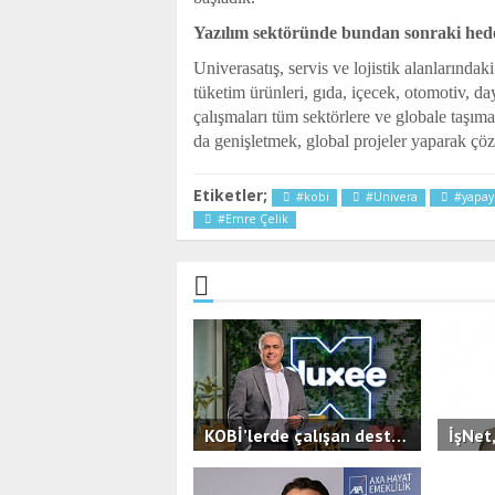
Yazılım sektöründe bundan sonraki hedef
Univerasatış, servis ve lojistik alanlarında
tüketim ürünleri, gıda, içecek, otomotiv, day
çalışmaları tüm sektörlere ve globale taşım
da genişletmek, global projeler yaparak çöz
Etiketler;
#kobi
#Univera
#yapay
#Emre Çelik
KOBİ’lerde çalışan destekleri ön plana çıkıyor,yan hak kullanımı çeşitleniyor.
2.3B
0
2.6B