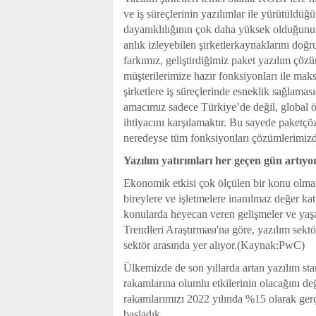
ve iş süreçlerinin yazılımlar ile yürütüldüğü
dayanıklılığının çok daha yüksek olduğunu s
anlık izleyebilen şirketlerkaynaklarını doğru
farkımız, geliştirdiğimiz paket yazılım çözüm
müşterilerimize hazır fonksiyonları ile ma
şirketlere iş süreçlerinde esneklik sağlamas
amacımız sadece Türkiye’de değil, global ölç
ihtiyacını karşılamaktır. Bu sayede paketçö
neredeyse tüm fonksiyonları çözümlerimizde
Yazılım yatırımları her geçen gün artıyo
Ekonomik etkisi çok ölçülen bir konu olmam
bireylere ve işletmelere inanılmaz değer katt
konularda heyecan veren gelişmeler ve yaş
Trendleri Araştırması'na göre, yazılım sekt
sektör arasında yer alıyor.(Kaynak:PwC)
Ülkemizde de son yıllarda artan yazılım star
rakamlarına olumlu etkilerinin olacağını de
rakamlarımızı 2022 yılında %15 olarak gerçe
başladık.