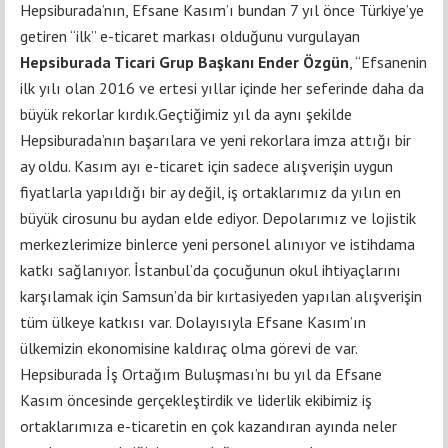
Hepsiburada’nın, Efsane Kasım’ı bundan 7 yıl önce Türkiye’ye
getiren “ilk” e-ticaret markası olduğunu vurgulayan
Hepsiburada Ticari Grup Başkanı Ender Özgün
, “Efsanenin
ilk yılı olan 2016 ve ertesi yıllar içinde her seferinde daha da
büyük rekorlar kırdık.Geçtiğimiz yıl da aynı şekilde
Hepsiburada’nın başarılara ve yeni rekorlara imza attığı bir
ay oldu. Kasım ayı e-ticaret için sadece alışverişin uygun
fiyatlarla yapıldığı bir ay değil, iş ortaklarımız da yılın en
büyük cirosunu bu aydan elde ediyor. Depolarımız ve lojistik
merkezlerimize binlerce yeni personel alınıyor ve istihdama
katkı sağlanıyor. İstanbul’da çocuğunun okul ihtiyaçlarını
karşılamak için Samsun’da bir kırtasiyeden yapılan alışverişin
tüm ülkeye katkısı var. Dolayısıyla Efsane Kasım’ın
ülkemizin ekonomisine kaldıraç olma görevi de var.
Hepsiburada İş Ortağım Buluşması’nı bu yıl da Efsane
Kasım öncesinde gerçekleştirdik ve liderlik ekibimiz iş
ortaklarımıza e-ticaretin en çok kazandıran ayında neler