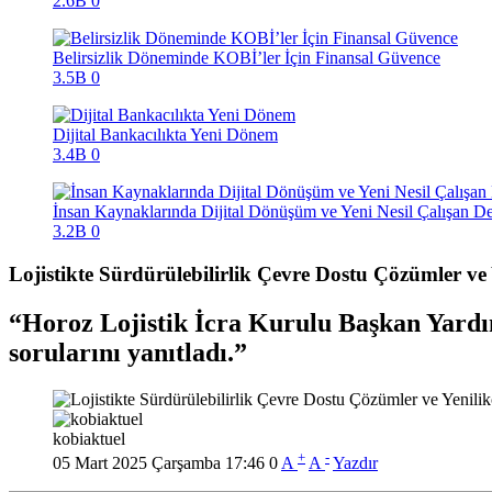
2.6B
0
Belirsizlik Döneminde KOBİ’ler İçin Finansal Güvence
3.5B
0
Dijital Bankacılıkta Yeni Dönem
3.4B
0
İnsan Kaynaklarında Dijital Dönüşüm ve Yeni Nesil Çalışan D
3.2B
0
Lojistikte Sürdürülebilirlik Çevre Dostu Çözümler ve
Horoz Lojistik İcra Kurulu Başkan Yardı
sorularını yanıtladı.
kobiaktuel
+
-
05 Mart 2025 Çarşamba 17:46
0
A
A
Yazdır