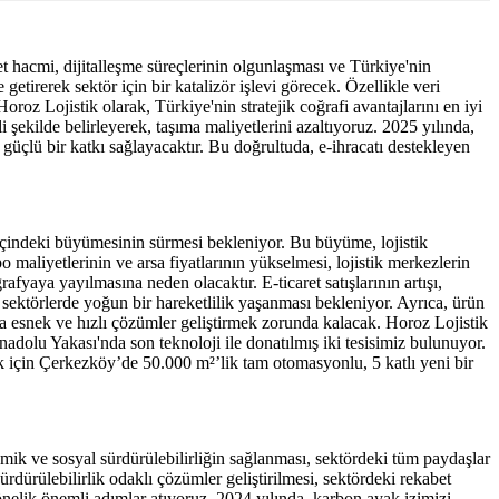
 hacmi, dijitalle
ş
me süreçlerinin olgunla
ş
ması ve Türkiye'nin
 getirerek sektör için bir katalizör i
ş
levi görecek. Özellikle veri
Horoz Lojistik olarak, Türkiye'nin stratejik co
ğ
rafi avantajlarını en iyi
li
ş
ekilde belirleyerek, ta
ş
ıma maliyetlerini azaltıyoruz. 2025 yılında,
 güçlü bir katkı sa
ğ
layacaktır. Bu do
ğ
rultuda, e-ihracatı destekleyen
içindeki büyümesinin sürmesi bekleniyor. Bu büyüme, lojistik
o maliyetlerinin ve arsa fiyatlarının yükselmesi, lojistik merkezlerin
ğ
rafyaya yayılmasına neden olacaktır. E-ticaret satı
ş
larının artı
ş
ı,
 sektörlerde yo
ğ
un bir hareketlilik ya
ş
anması bekleniyor. Ayrıca, ürün
ha esnek ve hızlı çözümler geli
ş
tirmek zorunda kalacak. Horoz Lojistik
adolu Yakası'nda son teknoloji ile donatılmı
ş
iki tesisimiz bulunuyor.
ek için Çerkezköy’de 50.000 m²’lik tam otomasyonlu, 5 katlı yeni bir
mik ve sosyal sürdürülebilirli
ğ
in sa
ğ
lanması, sektördeki tüm payda
ş
lar
ürdürülebilirlik odaklı çözümler geli
ş
tirilmesi, sektördeki rekabet
elik önemli adımlar atıyoruz. 2024 yılında, karbon ayak izimizi