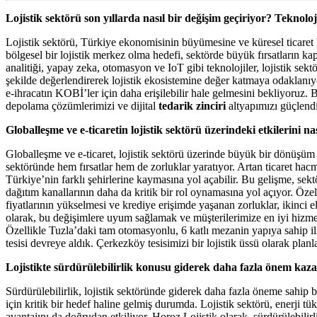
Lojistik
sektörü son yıllarda nasıl bir de
ğ
i
ş
im geçiriyor?
Teknoloj
Lojistik sektörü, Türkiye ekonomisinin büyümesine ve küresel ticaret 
bölgesel bir lojistik merkez olma hedefi, sektörde büyük fırsatların kapı
analiti
ğ
i, yapay zeka, otomasyon ve IoT gibi teknolojiler, lojistik sek
ş
ekilde de
ğ
erlendirerek lojistik ekosistemine de
ğ
er katmaya odaklanıyo
e-ihracatın KOB
İ
’ler için daha eri
ş
ilebilir hale gelmesini bekliyoruz. 
depolama çözümlerimizi ve dijital
tedarik zinciri
altyapımızı güçlendi
Globalle
ş
me ve
e-ticaret
in lojistik sektörü üzerindeki etkilerini na
Globalle
ş
me ve e-ticaret, lojistik sektörü üzerinde büyük bir dönü
ş
üm 
sektöründe hem fırsatlar hem de zorluklar yaratıyor. Artan ticaret hacm
Türkiye’nin farklı
ş
ehirlerine kaymasına yol açabilir. Bu geli
ş
me, sekt
da
ğ
ıtım kanallarının daha da kritik bir rol oynamasına yol açıyor. Öze
fiyatlarının yükselmesi ve krediye eri
ş
imde ya
ş
anan zorluklar, ikinci el
olarak, bu de
ğ
i
ş
imlere uyum sa
ğ
lamak ve mü
ş
terilerimize en iyi hiz
Özellikle Tuzla’daki tam otomasyonlu, 6 katlı mezanin yapıya sahip il
tesisi devreye aldık. Çerkezköy tesisimizi bir lojistik üssü olarak planl
Lojistikte sürdürülebilirlik konusu giderek daha fazla önem kaza
Sürdürülebilirlik, lojistik sektöründe giderek daha fazla öneme sahip
için kritik bir hedef haline gelmi
ş
durumda. Lojistik sektörü, enerji tük
avantajını da do
ğ
rudan etkiliyor. Horoz Lojistik olarak, sürdürülebilirl