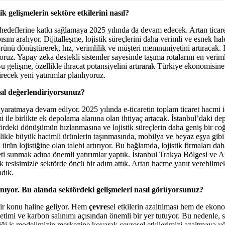
i
k geli
ş
melerin sektöre etkilerini nasıl?
hedeflerine katkı sa
ğ
lamaya 2025 yılında da devam edecek. Artan ticaret
sını aralıyor. Dijitalle
ş
me, lojistik süreçlerini daha verimli ve esnek hale
törünü dönü
ş
türerek, hız, verimlilik ve mü
ş
teri memnuniyetini artıracak. 
ruz. Yapay zeka destekli sistemler sayesinde ta
ş
ıma rotalarını en verim
Bu geli
ş
me, özellikle ihracat potansiyelini artırarak Türkiye ekonomisine
recek yeni yatırımlar planlıyoruz.
sıl de
ğ
erlendiriyorsunuz?
yaratmaya devam ediyor. 2025 yılında e-ticaretin toplam ticaret hacmi 
i ile birlikte ek depolama alanına olan ihtiyaç artacak.
İ
stanbul’daki dep
ördeki dönü
ş
ümün hızlanmasına ve lojistik süreçlerin daha geni
ş
bir co
llikle büyük hacimli ürünlerin ta
ş
ınmasında, mobilya ve beyaz e
ş
ya gibi
 ürün lojisti
ğ
ine olan talebi artırıyor. Bu ba
ğ
lamda, lojistik firmaları da
meti sunmak adına önemli yatırımlar yaptık.
İ
stanbul Trakya Bölgesi ve An
k tesisimizle sektörde öncü bir adım attık. Artan hacme yanıt verebilm
adık.
nıyor. Bu alanda sektördeki geli
ş
meleri nasıl görüyorsunuz?
 bir konu haline geliyor. Hem
çevre
sel etkilerin azaltılması hem de ekono
etimi ve karbon salınımı açısından önemli bir yer tutuyor. Bu nedenle, s
i
ğ
i i
ş
modelimizin merkezine koyarak çevresel etkilerimizi azaltmaya yön