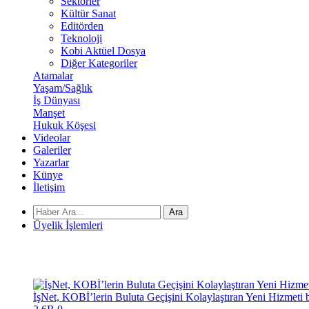
Sektörler
Kültür Sanat
Editörden
Teknoloji
Kobi Aktüel Dosya
Diğer Kategoriler
Atamalar
Yaşam/Sağlık
İş Dünyası
Manşet
Hukuk Köşesi
Videolar
Galeriler
Yazarlar
Künye
İletişim
Ara
Üyelik İşlemleri
İşNet, KOBİ’lerin Buluta Geçişini Kolaylaştıran Yeni Hizmet