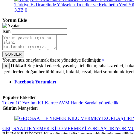
Türkiye E-Ticaretinde Yükselen Trendler ve Rekabetin Yeni Y
3.3B
0
Yorum Ekle
İsim
GÖNDER
Yorumunuz onaylanmak üzere yöneticiye iletilmiştir.
×
Dikkat!
Suç teşkil edecek, yasadışı, tehditkar, rahatsız edici, hak
×
içeriklerden doğan her türlü mali, hukuki, cezai, idari sorumluluk içer
Facebook Yorumları
Popüler
Etiketler
Token
1C Yazılım
K1 Karree AVM
Hande Sarıdal
yöneticilik
Günün
Manşetleri
GEÇ SAATTE YEMEK KİLO VERMEYİ ZORLAŞTIRIYOR M
BİLİM NE DİYOR? Kilo yönetimi söz konusu olduğunda genellikle kalor