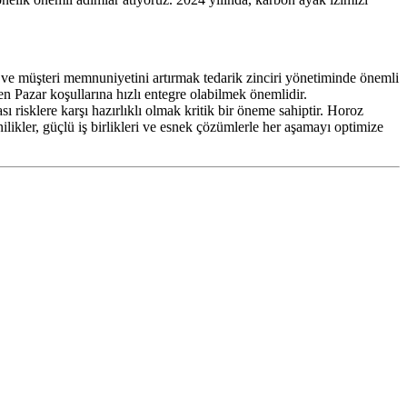
 ve mü
ş
teri memnuniyetini artırmak tedarik zinciri yönetiminde önemli
en Pazar ko
ş
ullarına hızlı entegre olabilmek önemlidir.
sı risklere kar
ş
ı hazırlıklı olmak kritik bir öneme sahiptir.
Horoz
likler, güçlü i
ş
birlikleri ve esnek çözümlerle her a
ş
amayı optimize