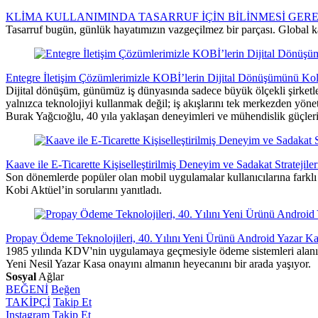
KLİMA KULLANIMINDA TASARRUF İÇİN BİLİNMESİ GER
Tasarruf bugün, günlük hayatımızın vazgeçilmez bir parçası. Global ka
Entegre İletişim Çözümlerimizle KOBİ’lerin Dijital Dönüşümünü Kola
Dijital dönüşüm, günümüz iş dünyasında sadece büyük ölçekli şirketler
yalnızca teknolojiyi kullanmak değil; iş akışlarını tek merkezden yönet
Burak Yağcıoğlu, 40 yıla yaklaşan deneyimleri ve mühendislik güçleri
Kaave ile E-Ticarette Kişiselleştirilmiş Deneyim ve Sadakat Stratejiler
Son dönemlerde popüler olan mobil uygulamalar kullanıcılarına farklı
Kobi Aktüel’in sorularını yanıtladı.
Propay Ödeme Teknolojileri, 40. Yılını Yeni Ürünü Android Yazar 
1985 yılında KDV'nin uygulamaya geçmesiyle ödeme sistemleri alanınd
Yeni Nesil Yazar Kasa onayını almanın heyecanını bir arada yaşıyor.
Sosyal
Ağlar
BEĞENİ
Beğen
TAKİPÇİ
Takip Et
Instagram
Takip Et