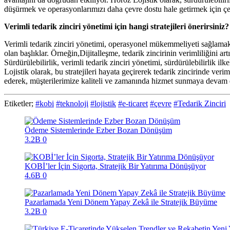
dü
ş
ürmek ve operasyonlarımızı daha çevre dostu hale getirmek için ç
Verimli tedarik zinciri yönetimi için hangi stratejileri önerirsiniz?
Verimli tedarik zinciri yönetimi, operasyonel mükemmeliyeti sa
ğ
lamak
olan ba
ş
lıklar. Örne
ğ
in,
Dijitalle
ş
me,
tedarik zincirinin verimlili
ğ
ini ar
Sürdürülebilirlik, verimli tedarik zinciri yönetimi, sürdürülebilirlik il
Lojistik olarak, bu stratejileri hayata geçirerek tedarik zincirinde verim
ederek, mü
ş
terilerimize kaliteli ve zamanında hizmet sunmaya devam 
Etiketler;
#kobi
#teknoloji
#lojistik
#e-ticaret
#çevre
#Tedarik Zinciri
Ödeme Sistemlerinde Ezber Bozan Dönüşüm
3.2B
0
KOBİ’ler İçin Sigorta, Stratejik Bir Yatırıma Dönüşüyor
4.6B
0
Pazarlamada Yeni Dönem Yapay Zekâ ile Stratejik Büyüme
3.2B
0