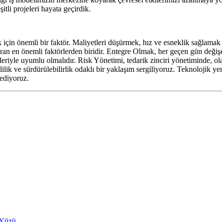
e
ş
itli projeleri hayata geçirdik.
 için önemli bir faktör. Maliyetleri dü
ş
ürmek, hız ve esneklik sa
ğ
lamak
tıran en önemli faktörlerden biridir. Entegre Olmak, her geçen gün de
ğ
i
ş
keleriyle uyumlu olmalıdır. Risk Yönetimi, tedarik zinciri yönetiminde, ola
lilik ve sürdürülebilirlik odaklı bir yakla
ş
ım sergiliyoruz. Teknolojik yeni
ediyoruz.