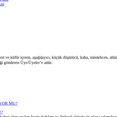
üzü
aret ve küfür içeren, aşağılayıcı, küçük düşürücü, kaba, müstehcen, ahlaka
iği gönderen Üye/Üyeler’e aittir.
U?
i alımı,makro besin dağılımı ve fiziksel aktivite ön plana çıkmaktad