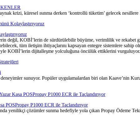
EKENLER
ynak krizi, küresel ısınma derken ‘kontrollü tüketim’ gelecek nesiller
ylaştırıyoruz
in değil, KOBİ’lerin de sürdürülebilir büyüme, verimlilik ve rekabet gü
ebilecek, tüm iletişim ihtiyaçlarını kapsayan entegre sistemlere sahip o
yle KOBİ’lerin dijitalleşme yolculuğuna öncülük ettiklerini vurguluyor
i
 deneyimler sunuyor. Popüler uygulamalardan biri olan Kaave’nin Kurucu
Kasa POSPropay P1000 ECR ile Taçlandırıyor
a yenilikçi çözümler sunma hedefiyle yola çıkan Propay Ödeme Teknolo