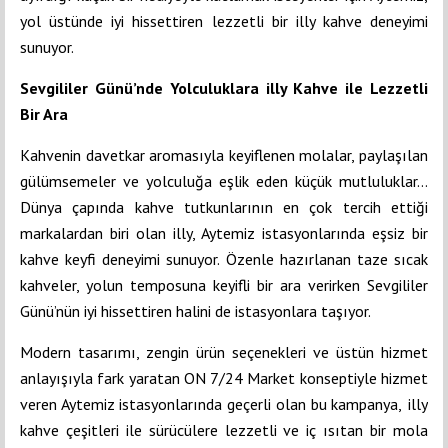
yol üstünde iyi hissettiren lezzetli bir illy kahve deneyimi
sunuyor.
Sevgililer Günü’nde Yolculuklara illy Kahve ile Lezzetli
Bir Ara
Kahvenin davetkar aromasıyla keyiflenen molalar, paylaşılan
gülümsemeler ve yolculuğa eşlik eden küçük mutluluklar…
Dünya çapında kahve tutkunlarının en çok tercih ettiği
markalardan biri olan illy, Aytemiz istasyonlarında eşsiz bir
kahve keyfi deneyimi sunuyor. Özenle hazırlanan taze sıcak
kahveler, yolun temposuna keyifli bir ara verirken Sevgililer
Günü’nün iyi hissettiren halini de istasyonlara taşıyor.
Modern tasarımı, zengin ürün seçenekleri ve üstün hizmet
anlayışıyla fark yaratan ON 7/24 Market konseptiyle hizmet
veren Aytemiz istasyonlarında geçerli olan bu kampanya,
illy
kahve çeşitleri ile sürücülere lezzetli ve iç ısıtan bir mola