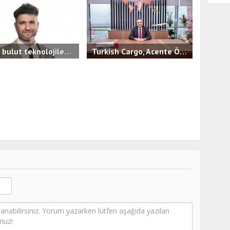
İşNet, bulut teknolojilerinde KOBİ'lere hızlı, güvenilir ve öngörülebilir maliyet avantajı sunan yeni hizmeti bluutyKonfor'u duyurdu.
Turkish Cargo, Acente Ödül Töreni’nde İş Ortaklarıyla Bir Araya Geldi
B
0
3.4B
0