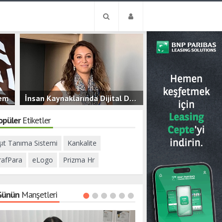
nem
İnsan Kaynaklarında Dijital Dönüşüm ve Yeni Nesil Çalışan Deneyimi
3.2B
0
opüler
Etiketler
şıt Tanıma Sistemi
Kankalite
rafPara
eLogo
Prizma Hr
Günün
Manşetleri