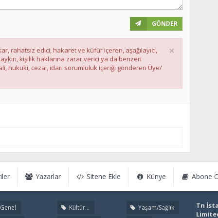
GÖNDER
×
ar, rahatsız edici, hakaret ve küfür içeren, aşağılayıcı,
ırı, kişilik haklarına zarar verici ya da benzeri
li, hukuki, cezai, idari sorumluluk içeriği gönderen Üye/
iler
Yazarlar
Sitene Ekle
Künye
Abone O
Tn İst
Genel
Kültür...
Yaşam/Sağlık
Limite