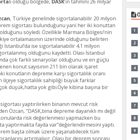
orta
lı olduğu bölgede,
DASK
’ın tahmini 26 milyar
Ö
zcan
, Türkiye genelinde sigortalanabilir 20 milyon
em sigortası bulunduğunu yani her iki konuttan
1
 olduğunu söyledi. Özellikle Marmara Bölgesi’nin
ürkiye ortalamasının üzerinde olduğunu belirten
2
 İstanbul’da ise sigortalanabilir 4.1 milyon
gortalanmış olduğunu kaydetti. Olası İstanbul
3
da çok farklı senaryolar olduğunu ve en güçlü
enen konut sayısının 211 bin olarak işaret
4
aki konutların depreme karşı sigortalılık oranı
 ilçeye sigortalılık sahipliği büyük farklar
5
k çok düşük,hatta yok gibi.Öyle kibina başına bir
6
igortası yaptırılırken binanın mevcut risk
7
en Özcan, “DASK,bina depreme dayanıklı mı değil
b. konularda risk değerlenmesi yapmazken bu
8
a yaptırmakta fayda var”değerlendirmesini yaptı.
9
eprem başta olmak üzere yaşanabilecek tüm
 oranlarını artırmalıyız. Olası bir deprem sonrası