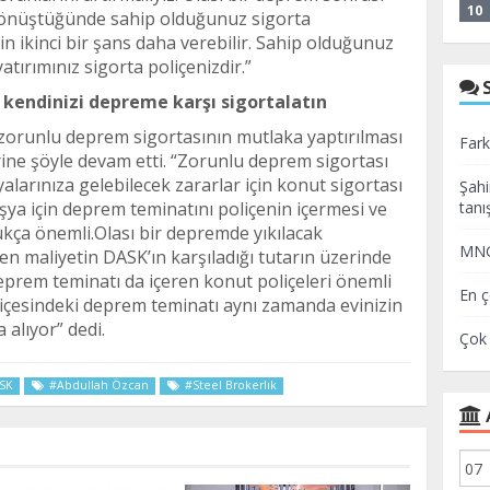
10
 dönüştüğünde sahip olduğunuz sigorta
için ikinci bir şans daha verebilir. Sahip olduğunuz
yatırımınız sigorta poliçenizdir.”
e kendinizi depreme karşı sigortalatın
zorunlu deprem sigortasının mutlaka yaptırılması
Fark
ine şöyle devam etti. “Zorunlu deprem sigortası
yalarınıza gelebilecek zararlar için konut sigortası
Şahi
şya için deprem teminatını poliçenin içermesi ve
tanış
kça önemli.Olası bir depremde yıkılacak
MNG 
n maliyetin DASK’ın karşıladığı tutarın üzerinde
deprem teminatı da içeren konut poliçeleri önemli
En ç
içesindeki deprem teminatı aynı zamanda evinizin
 alıyor” dedi.
Çok 
SK
#Abdullah Özcan
#Steel Brokerlık