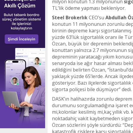
milyon konutun 1.3 milyonunun
sig
TL’lik ödeme yapması bekleniyor.
Steel Brokerlık
CEO’su
Abdullah Ö
konutun 11 milyonunun zorunlu depr
birinin depreme karşı sigortalanmış
yüzde 63’lük sigortalılık oranı ile T
Özcan, büyük bir depremin beklendiği
konuttan yalnızca 2.7 milyonunun si
depreminin yaratacağı yıkım konusun
senaryoda ise ağır hasar alması bekl
edildiğini belirten Özcan, “İstanbul’d
yaklaşık yüzde 65’lerde. Ancak ilçeden
gösteriyor. Bazı ilçelerde sigortalılı
sigorta poliçesi bile düşmüyor” dedi.
DASK’ın halihazırda zorunlu deprem s
durumunu sorgulamadığına işaret ed
mi,kolonlar kesilmiş mi,kaç yıllık v
noktadahiç vakit kaybetmeden sigort
Özcan sözlerini şöyle sürdürdü: “D
katastrofik risklere karşı sigortalılık