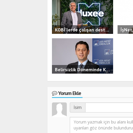
KOBİ’lerde çalışan destekleri ön plana çıkıyor,yan hak kullanımı çeşitleniyor.
2.3B
0
2.6
Belirsizlik Döneminde KOBİ’ler İçin Finansal Güvence
3.5B
0
Yorum Ekle
İsim