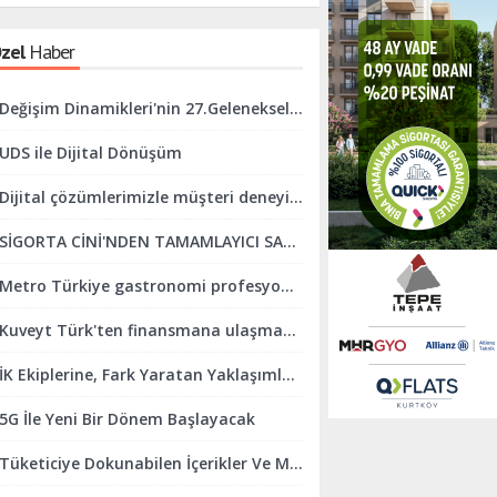
zel
Haber
Değişim Dinamikleri'nin 27.Geleneksel İftar Programı Gerçekleşti.
UDS ile Dijital Dönüşüm
Dijital çözümlerimizle müşteri deneyimini mükemmelleştirmeye odaklanıyoruz
SİGORTA CİNİ'NDEN TAMAMLAYICI SAĞLIK SİGORTASINDA KOLAYLIK
Metro Türkiye gastronomi profesyonellerini ve sektörü desteklemeye devam ediyor
Kuveyt Türk'ten finansmana ulaşmada online finans sistemi kolaylığı
İK Ekiplerine, Fark Yaratan Yaklaşımlar Geliştirmeleri İçin Destek Oluyoruz
5G İle Yeni Bir Dönem Başlayacak
Tüketiciye Dokunabilen İçerikler Ve Marka Yaklaşımları Yaratmaya Odaklanıyoruz