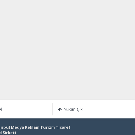
l
Yukarı Çık
anbul Medya Reklam Turizm Ticaret
d Şirketi