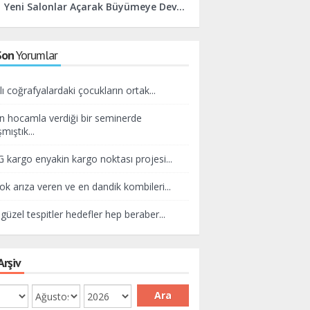
Yeni Salonlar Açarak Büyümeye Devam Edeceğiz
Son
Yorumlar
lı coğrafyalardaki çocukların ortak...
n hocamla verdiği bir seminerde
mıştık...
kargo enyakin kargo noktası projesi...
ok arıza veren ve en dandik kombileri...
güzel tespitler hedefler hep beraber...
Arşiv
Ara