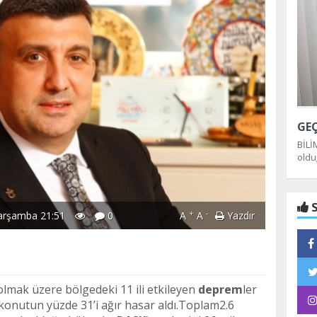
BİLİ
oldu
dağı
S
+
-
arşamba 21:51
0
A
A
Yazdır
mak üzere bölgedeki 11 ili etkileyen
deprem
ler
konutun yüzde 31’i ağır hasar aldı.Toplam2.6