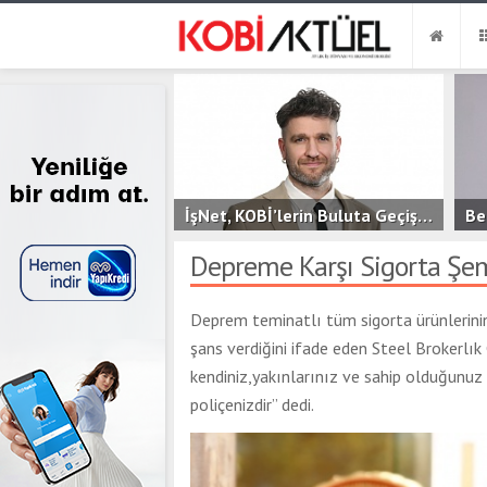
İşNet, KOBİ’lerin Buluta Geçişini Kolaylaştıran Yeni Hizmeti bluutyKonfor’u Duyurdu
2.6B
0
Depreme Karşı Sigorta Şem
Deprem teminatlı tüm sigorta ürünlerinin b
şans verdiğini ifade eden Steel Brokerlık
kendiniz,yakınlarınız ve sahip olduğunuz m
poliçenizdir” dedi.