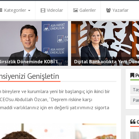
Kategoriler
Videolar
Galeriler
Yazarlar
Belirsizlik Döneminde KOBİ’ler İçin Finansal Güvence
Dijital Bankacılıkta Yeni Dö
3.5B
0
3.5B
0
siyenizi Genişletin
P
Ta
ireylere ve kurumlara yeni bir başlangıç için ikinci bir
 CEO’su Abdullah Özcan, “Deprem riskine karşı
Pa
addi varlıklarınız için en değerli yatırımınız sigorta