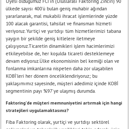
Üyesi olduğumuz FCI’ın (Uluslarası Faktoring Zinciri) 90
ülkede sayısı 400’ü bulan geniş muhabir ağından
yararlanarak, mal mukabili ihracat işlemlerinde yüzde
100 alacak garantisi, tahsilat ve finansman hizmeti
veriyoruz. Yurtiçi ve yurtdışı tüm hizmetlerimizi tabana
yaygın bir şekilde geniş kitlelere iletmeye
çalışıyoruz.Ticaretin dinamikleri işlem hacimlerimizi
etkileyebilse de, her koşulda ticareti desteklemeye
devam ediyoruz.Ülke ekonomisinin bel kemiği olan ve
fonlanma imkanlarına nispeten daha zor ulaşabilen
KOBİ’leri her dönem önceliklendiriyoruz; bu
yaklaşımımız sayesinde, müşteri adedimiz içinde KOBİ
segmentinin payı %97’ye ulaşmış durumda.
Faktoring’de müşteri memnuniyetini artırmak için hangi
stratejileri uygulamaktasınız?
Fiba Faktoring olarak, yurtiçi ve yurtdışı sektörel