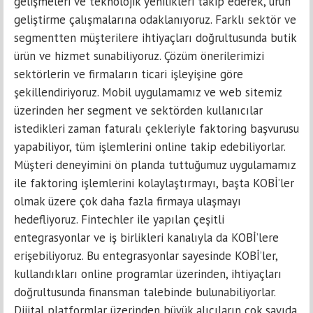
gelişmeleri ve teknolojik yenilikleri takip ederek, ürün
geliştirme çalışmalarına odaklanıyoruz. Farklı sektör ve
segmentten müşterilere ihtiyaçları doğrultusunda butik
ürün ve hizmet sunabiliyoruz. Çözüm önerilerimizi
sektörlerin ve firmaların ticari işleyişine göre
şekillendiriyoruz. Mobil uygulamamız ve web sitemiz
üzerinden her segment ve sektörden kullanıcılar
istedikleri zaman faturalı çekleriyle faktoring başvurusu
yapabiliyor, tüm işlemlerini online takip edebiliyorlar.
Müşteri deneyimini ön planda tuttuğumuz uygulamamız
ile faktoring işlemlerini kolaylaştırmayı, başta KOBİ’ler
olmak üzere çok daha fazla firmaya ulaşmayı
hedefliyoruz. Fintechler ile yapılan çeşitli
entegrasyonlar ve iş birlikleri kanalıyla da KOBİ’lere
erişebiliyoruz. Bu entegrasyonlar sayesinde KOBİ’ler,
kullandıkları online programlar üzerinden, ihtiyaçları
doğrultusunda finansman talebinde bulunabiliyorlar.
Dijital platformlar üzerinden büyük alıcıların çok sayıda