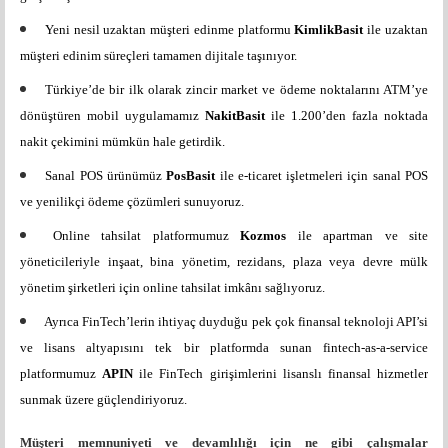
Yeni nesil uzaktan müşteri edinme platformu
KimlikBasit
ile uzaktan
müşteri edinim süreçleri tamamen dijitale taşınıyor.
Türkiye’de bir ilk olarak zincir market ve ödeme noktalarını ATM’ye
dönüştüren mobil uygulamamız
NakitBasit
ile 1.200’den fazla noktada
nakit çekimini mümkün hale getirdik.
Sanal POS ürünümüz
PosBasit
ile e-ticaret işletmeleri için sanal POS
ve yenilikçi ödeme çözümleri sunuyoruz.
Online tahsilat platformumuz
Kozmos
ile apartman ve site
yöneticileriyle inşaat, bina yönetim, rezidans, plaza veya devre mülk
yönetim şirketleri için online tahsilat imkânı sağlıyoruz.
Ayrıca FinTech’lerin ihtiyaç duyduğu pek çok finansal teknoloji API’si
ve lisans altyapısını tek bir platformda sunan fintech-as-a-service
platformumuz
APIN
ile FinTech girişimlerini lisanslı finansal hizmetler
sunmak üzere güçlendiriyoruz.
Müşteri memnuniyeti ve devamlılığı için ne gibi çalışmalar