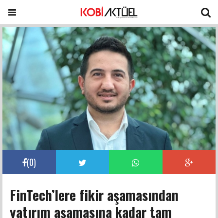
(
0
)
FinTech’lere fikir aşamasından
yatırım aşamasına kadar tam