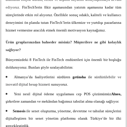
ediyoruz.
FinTech'lerin fikir aşamasından yatırım aşamasına kadar tüm
süreçlerinde etkin rol alıyoruz. Özellikle sonuç odaklı, kaliteli ve kullanıcı
deneyimini ön planda tutan FinTech’lerin ülkemize ve yurtdışı pazarlarına
hizmet vermesine aracılık etmek önemli motivasyon kaynağımız.
Ürün gruplarınızdan bahseder misiniz? Müşterilere ne gibi kolaylık
sağlıyor?
Bünyemizdeki 8 FinTech ile FinTech endüstrileri için önemli bir boşluğu
dolduruyoruz. Bunları şöyle sıralayabilirim:
Almanya’da faaliyetlerini sürdüren
getinsha
ile s
ürdürülebilir ve
inovatif dijital hesap hizmeti
sunuyoruz.
Yeni nesil dijital ödeme uygulaması cep POS çözümümüz
Alneo,
ş
irketlere zamandan ve mekândan bağımsız tahsilat alma olanağı sağlıyor.
Semosis
ile
senet oluşturma, yönetme, devretme ve tahsilat süreçlerini
dijitalleştiren bir senet yönetim platformu olarak Türkiye’de bir ilki
gerçekleştirdik.