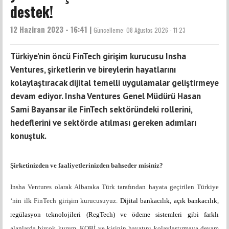
destek!
12 Haziran 2023 - 16:41 |
Güncelleme:
08 Ağustos 2026 - 11:23
Türkiye’nin öncü FinTech girişim kurucusu Insha
Ventures, şirketlerin ve bireylerin hayatlarını
kolaylaştıracak dijital temelli uygulamalar geliştirmeye
devam ediyor. Insha Ventures Genel Müdürü Hasan
Sami Bayansar ile FinTech sektöründeki rollerini,
hedeflerini ve sektörde atılması gereken adımları
konuştuk.
Şirketinizden ve faaliyetlerinizden bahseder misiniz?
Insha Ventures olarak Albaraka Türk tarafından hayata geçirilen Türkiye
‘nin ilk FinTech girişim kurucusuyuz.
Dijital bankacılık, açık bankacılık,
regülasyon teknolojileri (RegTech) ve ödeme sistemleri gibi farklı
alanlarda birçok kurum, KOBİ ve kişinin hayatını kolaylaştırmaya devam