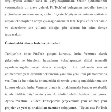
sergileyecek alanlar daha da yaygınlaştırılmalı. Sektör oyuncularının
yatırımcılarla bir araya gelerek FinTech'leri buluşturan modeller üzerine
yoğunlaşmaları sonucunda, global ölçekte büyüyen ve unicorn statüsüne
ulaşan teknolojilerin ortaya çıkacağınainancım tam. Teşvik edici her hamle
ve düzenleme son yıllarda olduğu gibi sektörü bir adım ileriye
taşıyacaktır.
Önümüzdeki dönem hedefleriniz neler?
Türkiye’nin öncü FinTech girişim kurucusu Insha Ventures olarak
şirketlerin ve bireylerin hayatlarını kolaylaştıracak dijital temmelli
uygulamalargeliştirmeye devam edeceğiz. Bu bağlamda mevcut
ürünlerimize yeni özellikler eklemenin yanı sıra yeni ürün planlarımız da
var. Tam da bu noktada önümüzdeki dönemde yeni iş ortaklıklarımız söz
konusu olacak. Insha Ventures olarak iş ortaklarımızla beraber rekaberlik
içinde b
irlikte büyümenin yarattığı sürdürülebilir faydaya inanıyoruz.
Ayrıca
“Venture Builder” konseptimiz çerçevesinde yeni ürünler, yeni
projeler ve yeni iş ortaklıkları üzerinde çalışıyoruz.
“Uçtan uca FinTech