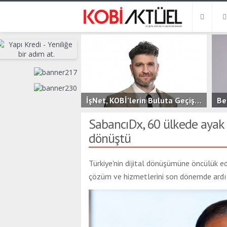
İşNet, KOBİ’lerin Buluta Geçişini Kolaylaştıran Yeni Hizmeti bluutyKonfor’u Duyurdu
2.6B
0
3
SabancıDx, 60 ülkede ayak iz
dönüştü
Türkiye'nin dijital dönüşümüne öncülük ed
çözüm ve hizmetlerini son dönemde ardı a