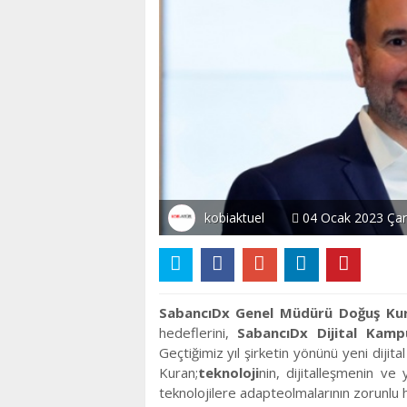
kobiaktuel
04 Ocak 2023 Ça
SabancıDx
Genel Müdürü
Doğuş Ku
hedeflerini,
SabancıDx Dijital Kamp
Geçtiğimiz yıl şirketin yönünü yeni diji
Kuran;
teknoloji
nin, dijitalleşmenin ve
teknolojilere adapteolmalarının zorunlu h