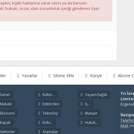
ırı, kişilik haklarına zarar verici ya da benzeri
li, hukuki, cezai, idari sorumluluk içeriği gönderen Üye/
iler
Yazarlar
Sitene Ekle
Künye
Abone O
Tn İst
Genel
Kültür...
Yaşam/Sağlık
Limite
Makale
Editörden
İş...
Ergenek
Ekonomi
Teknoloji
Manşet
İletişi
Telefon
Kapak
Kobi...
Hukuk...
Mail:
in
Sektörler
Atamalar