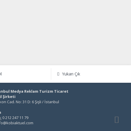
l
Yukarı Çık
anbul Medya Reklam Turizm Ticaret
d Şirketi
on Cad. No: 31 D: 6 Şişli / İstanbul
m
:
0 212 247 11 79
fo@kobiaktuel.com