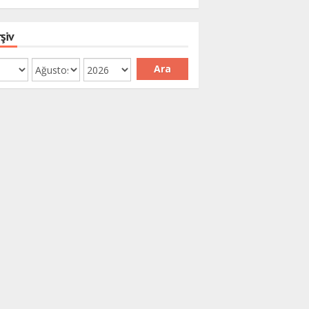
şiv
Ara