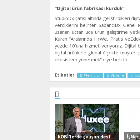
“Dijital ürün fabrikası kurduk”
StudioDx çatısı altında geliştirdikleri di
verdiklerini belirten SabancıDx Genel 
uzanan uçtan uca ürün geliştirme yetkinl
Kuran “Aralarında HrWe, Pratis veEdoks
yüzde 10’una hizmet veriyoruz. Dijital 
dijital ürünlerle global ölçekte müşteri p
ekosistem yönetmek” diye belirtti.
Etiketler;
#teknoloji
#bilişim
#si
KOBİ’lerde çalışan destekleri ön plana çıkıyor,yan hak kullanımı çeşitleniyor.