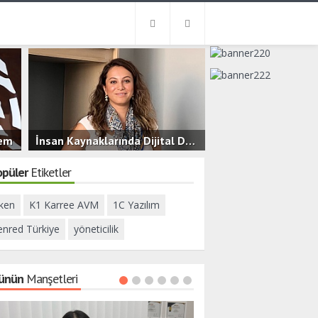
nem
İnsan Kaynaklarında Dijital Dönüşüm ve Yeni Nesil Çalışan Deneyimi
3.2B
0
opüler
Etiketler
ken
K1 Karree AVM
1C Yazılım
enred Türkiye
yöneticilik
ünün
Manşetleri