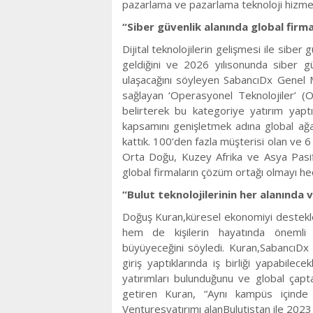
pazarlama ve pazarlama teknoloji hizmetle
“Siber güvenlik alanında global firm
Dijital teknolojilerin gelişmesi ile sibe
geldiğini ve 2026 yılısonunda siber g
ulaşacağını söyleyen SabancıDx Genel Mü
sağlayan ‘Operasyonel Teknolojiler’ (
belirterek bu kategoriye yatırım yaptık
kapsamını genişletmek adına global ağ
kattık. 100’den fazla müşterisi olan ve 
Orta Doğu, Kuzey Afrika ve Asya Pasifi
global firmaların çözüm ortağı olmayı hed
“Bulut teknolojilerinin her alanında v
Doğuş Kuran,küresel ekonomiyi destekl
hem de kişilerin hayatında önemli b
büyüyeceğini söyledi. Kuran,SabancıDx ol
giriş yaptıklarında iş birliği yapabilece
yatırımları bulunduğunu ve global çapta 
getiren Kuran, “Aynı kampüs içinde 
Venturesyatırımı alanBulutistan ile 2023 