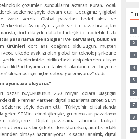
 teknolojik çözümler sunduklarını aktaran Kuran, odak
 ederek sözlerine şöyle devam etti: “Geçtiğimiz yılglobal
Ö
me karar verdik. Global pazarları hedef aldık ve
. Merkezimizi Avrupa’ya taşıdık ve bu pazarlara açılan
1
macıyla, dört dikeyde daha bütünleşik bir model ile hızla
ijital pazarlama teknolojileri ve servisleri, bulut ve
2
üm ürünleri
dört ana odağımız oldu.Bugün, müşteri
i ve60 ülkede ayak izi olan global bir teknoloji şirketine
3
yetkin ekiplerimizle birliktefarklı disiplinlerden oluşan
a çıkardık.Portföyümüzün faaliyet alanlarına ve büyüme
4
corn’ olmaması için hiçbir sebep göremiyoruz” dedi.
5
yeni oyuncusu oluyoruz”
6
ileri pazar büyüklüğünün 250 milyar dolara ulaştığını
eki ilk Premier Partneri dijital pazarlama şirketi SEM’i
7
n sözlerine şöyle devam etti: “Türkiye’nin dijital alanda
da gelen SEM’in teknolojileriyle, grubumuzun pazarlama
8
ka çalışıyoruz. Dijital pazarlama alanında faaliyet
izmet verecek bir şirkete dönüştürürken, analitik odaklı
9
erinden olmaya hazırlanıyoruz. Kısacası analitik, dijital