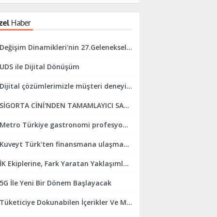
zel
Haber
Değişim Dinamikleri'nin 27.Geleneksel İftar Programı Gerçekleşti.
UDS ile Dijital Dönüşüm
Dijital çözümlerimizle müşteri deneyimini mükemmelleştirmeye odaklanıyoruz
SİGORTA CİNİ'NDEN TAMAMLAYICI SAĞLIK SİGORTASINDA KOLAYLIK
Metro Türkiye gastronomi profesyonellerini ve sektörü desteklemeye devam ediyor
Kuveyt Türk'ten finansmana ulaşmada online finans sistemi kolaylığı
İK Ekiplerine, Fark Yaratan Yaklaşımlar Geliştirmeleri İçin Destek Oluyoruz
5G İle Yeni Bir Dönem Başlayacak
Tüketiciye Dokunabilen İçerikler Ve Marka Yaklaşımları Yaratmaya Odaklanıyoruz