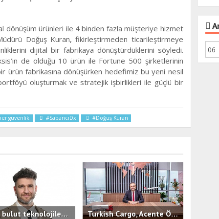
Ar
jital dönüşüm ürünleri ile 4 binden fazla müşteriye hizmet
Müdürü Doğuş Kuran, fikirleştirmeden ticarileştirmeye
iklerini dijital bir fabrikaya dönüştürdüklerini söyledi.
is’in de olduğu 10 ürün ile Fortune 500 şirketlerinin
bir ürün fabrikasına dönüşürken hedefimiz bu yeni nesil
ortföyü oluşturmak ve stratejik işbirlikleri ile güçlü bir
ber güvenlik
#SabancıDx
#Doğuş Kuran
İşNet, bulut teknolojilerinde KOBİ'lere hızlı, güvenilir ve öngörülebilir maliyet avantajı sunan yeni hizmeti bluutyKonfor'u duyurdu.
Turkish Cargo, Acente Ödül Töreni’nde İş Ortaklarıyla Bir Araya Geldi