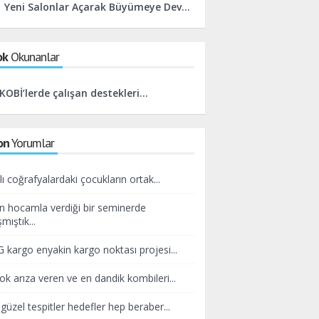
Yeni Salonlar Açarak Büyümeye Devam Edeceğiz
ok
Okunanlar
KOBİ’lerde çalışan destekleri...
on
Yorumlar
lı coğrafyalardaki çocukların ortak...
n hocamla verdiği bir seminerde
mıştık...
kargo enyakin kargo noktası projesi...
ok arıza veren ve en dandik kombileri...
güzel tespitler hedefler hep beraber...