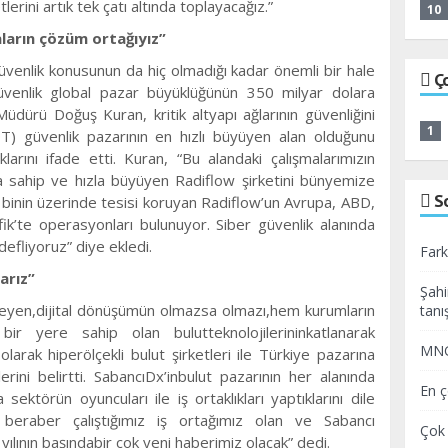
rini artık tek çatı altında toplayacağız.”
10
aların çözüm ortağıyız”
r güvenlik konusunun da hiç olmadığı kadar önemli bir hale
Ç
üvenlik global pazar büyüklüğünün 350 milyar dolara
dürü Doğuş Kuran, kritik altyapı ağlarının güvenliğini
1
OT) güvenlik pazarının en hızlı büyüyen alan olduğunu
larını ifade etti. Kuran, “Bu alandaki çalışmalarımızın
a sahip ve hızla büyüyen Radiflow şirketini bünyemize
S
6 binin üzerinde tesisi koruyan Radiflow’un Avrupa, ABD,
k’te operasyonları bulunuyor. Siber güvenlik alanında
efliyoruz” diye ekledi.
Fark
arız”
Şahi
eyen,dijital dönüşümün olmazsa olmazı,hem kurumların
tanış
ir yere sahip olan bulutteknolojilerininkatlanarak
MNG 
arak hiperölçekli bulut şirketleri ile Türkiye pazarına
klerini belirtti. SabancıDx’inbulut pazarının her alanında
En ç
sektörün oyuncuları ile iş ortaklıkları yaptıklarını dile
beraber çalıştığımız iş ortağımız olan ve Sabancı
Çok 
yılının başındabir çok yeni haberimiz olacak” dedi.