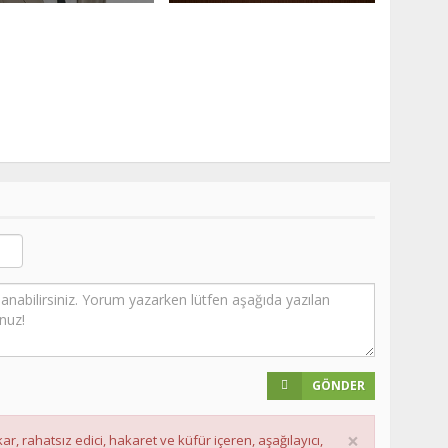
0
3.4B
0
GÖNDER
×
ar, rahatsız edici, hakaret ve küfür içeren, aşağılayıcı,