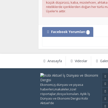
küçük düşürücü, kaba, müstehcen, ahlaka ayk
niteliklerde içeriklerden doğan her türlü ma
Üyeler’e aittir.
Facebook Yorumları
Anasayfa
Videolar
Galer
Ekonomi,iş dünyası ve piyasa
haberleri,makaleler,özel
röportajlar,dosya konuları. Aylık İş
Dünyası ve Ekonomi Dergisi Kobi
Aktüel'de