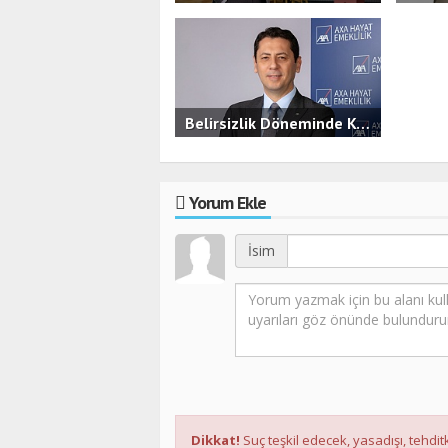
2.3B
0
2.6B
Belirsizlik Döneminde KOBİ’ler İçin Finansal Güvence
3.5B
0
Yorum Ekle
İsim
Dikkat!
Suç teşkil edecek, yasadışı, tehditk