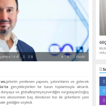
BİLİ
oldu
+
-
rşamba 14:45
0
A
A
Yazdır
dağı
S
ran
,
şirketin yenilenen yapısını, yatırımlarını ve gelecek
üs’te
gerçekleştirilen bir basın toplantısıyla aktardı.
tal dünyaya ve globalleşmeyeçevirdiğini vurgulayanDoğuş
 yeni ekonominin baş döndüren hızı ile şirketlerin yeni
ale geldiğini söyledi.