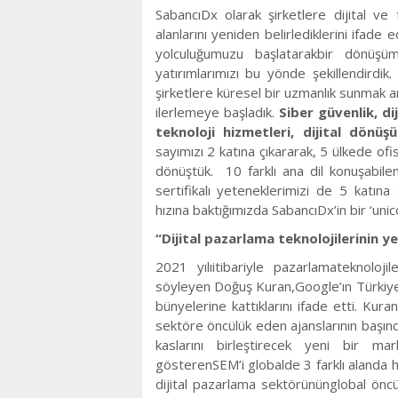
SabancıDx olarak şirketlere dijital ve
alanlarını yeniden belirlediklerini ifade
yolculuğumuzu başlatarakbir dönüşü
yatırımlarımızı bu yönde şekillendirdik
şirketlere küresel bir uzmanlık sunmak a
ilerlemeye başladık.
Siber güvenlik
, d
teknoloji hizmetleri, dijital dönüş
sayımızı 2 katına çıkararak, 5 ülkede ofis
dönüştük. 10 farklı ana dil konuşabilen 
sertifikalı yeteneklerimizi de 5 katın
hızına baktığımızda SabancıDx’in bir ‘uni
“Dijital pazarlama teknolojilerinin 
2021 yılıitibariyle pazarlamateknoloj
söyleyen Doğuş Kuran,Google’ın Türkiye’d
bünyelerine kattıklarını ifade etti. Kura
sektöre öncülük eden ajanslarının başın
kaslarını birleştirecek yeni bir mar
gösterenSEM’i globalde 3 farklı alanda h
dijital pazarlama sektörününglobal öncül