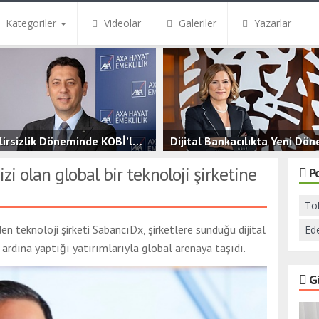
Kategoriler
Videolar
Galeriler
Yazarlar
Belirsizlik Döneminde KOBİ’ler İçin Finansal Güvence
Dijital Bankacılıkta Yeni Dö
.5B
0
3.5B
0
i olan global bir teknoloji şirketine
P
To
en teknoloji şirketi SabancıDx, şirketlere sunduğu dijital
Ed
rdına yaptığı yatırımlarıyla global arenaya taşıdı.
G