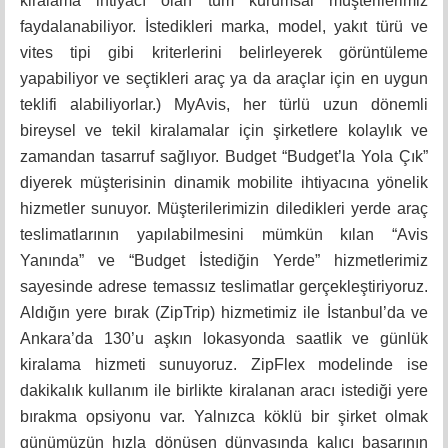
kiralama ihtiyacı olan tüm kurumsal müşterilerimiz
faydalanabiliyor. İstedikleri marka, model, yakıt türü ve
vites tipi gibi kriterlerini belirleyerek görüntüleme
yapabiliyor ve seçtikleri araç ya da araçlar için en uygun
teklifi alabiliyorlar.) MyAvis, her türlü uzun dönemli
bireysel ve tekil kiralamalar için şirketlere kolaylık ve
zamandan tasarruf sağlıyor.
Budget “Budget’la Yola Çık”
diyerek müşterisinin dinamik mobilite ihtiyacına yönelik
hizmetler sunuyor. M
üşterilerimizin diledikleri yerde araç
teslimatlarının yapılabilmesini mümkün kılan “Avis
Yanında” ve “Budget İstediğin Yerde” hizmetlerimiz
sayesinde adrese temassız teslimatlar gerçekleştiriyoruz.
Aldığın yere bırak (ZipTrip) hizmetimiz ile İstanbul’da ve
Ankara’da 130’u aşkın lokasyonda saatlik ve günlük
kiralama hizmeti sunuyoruz. ZipFlex modelinde ise
dakikalık kullanım ile birlikte kiralanan aracı istediği yere
bırakma opsiyonu var. Yalnızca köklü bir şirket olmak
günümüzün hızla dönüşen dünyasında kalıcı başarının