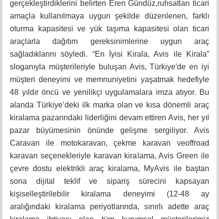
gerçekleştirdiklerini belirten Eren Gündüz,ruhsatları ticari
amaçla kullanılmaya uygun şekilde düzenlenen, farklı
oturma kapasitesi ve yük taşıma kapasitesi olan ticari
araçlarla dağıtım gereksinimlerine uygun araç
sağladıklarını söyledi. “En İyisi Kirala, Avis ile Kirala”
sloganıyla müşterileriyle buluşan Avis, Türkiye'de en iyi
müşteri deneyimi ve memnuniyetini yaşatmak hedefiyle
48 yıldır öncü ve yenilikçi uygulamalara imza atıyor. Bu
alanda Türkiye’deki ilk marka olan ve kısa dönemli araç
kiralama pazarındaki liderliğini devam ettiren Avis, her yıl
pazar büyümesinin önünde gelişme sergiliyor. Avis
Caravan ile motokaravan, çekme karavan veoffroad
karavan seçenekleriyle karavan kiralama, Avis Green ile
çevre dostu elektrikli araç kiralama, MyAvis ile b
aştan
sona dijital teklif ve sipariş sürecini kapsayan
kişiselleştirilebilir kiralama deneyimi (12-48 ay
aralığındaki kiralama periyotlarında, sınırlı adette araç