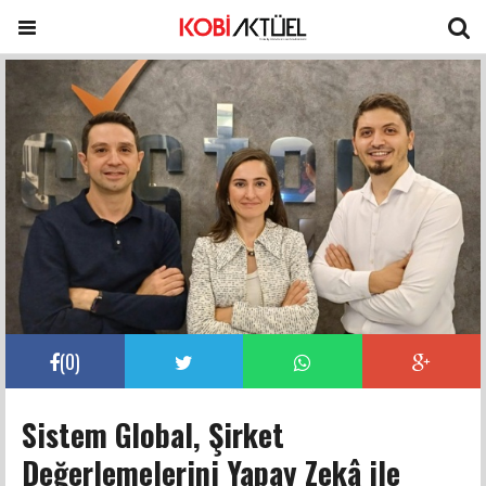
(
0
)
Sistem Global, Şirket
Değerlemelerini Yapay Zekâ ile