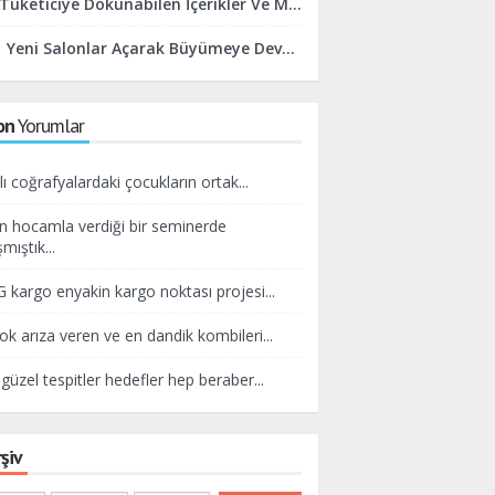
Tüketiciye Dokunabilen İçerikler Ve Marka Yaklaşımları Yaratmaya Odaklanıyoruz
Yeni Salonlar Açarak Büyümeye Devam Edeceğiz
on
Yorumlar
lı coğrafyalardaki çocukların ortak...
n hocamla verdiği bir seminerde
mıştık...
kargo enyakin kargo noktası projesi...
ok arıza veren ve en dandik kombileri...
güzel tespitler hedefler hep beraber...
şiv