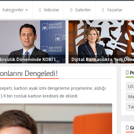
Kategoriler
Videolar
Galeriler
Yazarlar
Belirsizlik Döneminde KOBİ’ler İçin Finansal Güvence
Dijital Bankacılıkta Yeni Dö
.5B
0
3.5B
0
nlarını Dengeledi!
P
USB
epeti, karbon ayak izini dengeleme projelerine, aldığı
14 bin tonluk karbon kredisini de ekledi.
Ma
Ta
G