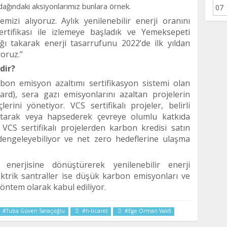
dağındaki aksiyonlarımız bunlara örnek.
mizi alıyoruz. Aylık yenilenebilir enerji oranını
Sertifikası ile izlemeye başladık ve Yemeksepeti
ığı takarak enerji tasarrufunu 2022’de il
k yıldan
oruz.”
dir
?
bon emisyon azaltımı sertifikasyon sistemi olan
dard),
sera gaz
ı emisyonlarını azaltan projelerin
lerini y
ö
netiyor. VCS sertifikalı projeler, belirli
tarak veya hapsederek çevreye olumlu katkıda
, VCS sertifikalı projelerden karbon kredisi satın
dengeleyebiliyor ve net zero hedeflerine ulaş
ma
 enerjisine d
ö
nüştürerek yenilenebilir enerji
ktrik santraller ise düşük karbon emisyonları ve
ö
ntem olarak kabul ediliyor.
#Tuba Güven Saraçoğlu
#h-ticaret
#Ege Orman Vakfı