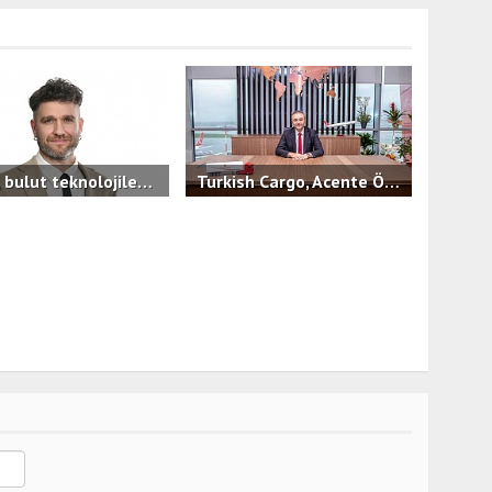
İşNet, bulut teknolojilerinde KOBİ'lere hızlı, güvenilir ve öngörülebilir maliyet avantajı sunan yeni hizmeti bluutyKonfor'u duyurdu.
Turkish Cargo, Acente Ödül Töreni’nde İş Ortaklarıyla Bir Araya Geldi
0
3.4B
0