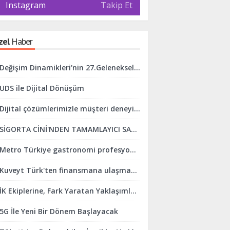
Instagram
Takip Et
zel
Haber
Değişim Dinamikleri'nin 27.Geleneksel İftar Programı Gerçekleşti.
UDS ile Dijital Dönüşüm
Dijital çözümlerimizle müşteri deneyimini mükemmelleştirmeye odaklanıyoruz
SİGORTA CİNİ'NDEN TAMAMLAYICI SAĞLIK SİGORTASINDA KOLAYLIK
Metro Türkiye gastronomi profesyonellerini ve sektörü desteklemeye devam ediyor
Kuveyt Türk'ten finansmana ulaşmada online finans sistemi kolaylığı
İK Ekiplerine, Fark Yaratan Yaklaşımlar Geliştirmeleri İçin Destek Oluyoruz
5G İle Yeni Bir Dönem Başlayacak