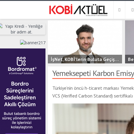
İşNet, KOBİ’lerin Buluta Geçişini Kolaylaştıran Yeni Hizmeti bluutyKonfor’u Duyurdu
2.6B
0
3
Yemeksepeti Karbon Emisyo
Türkiye’nin öncü h-ticaret markası Yemeks
VCS (Verified Carbon Standard) sertifikalı 