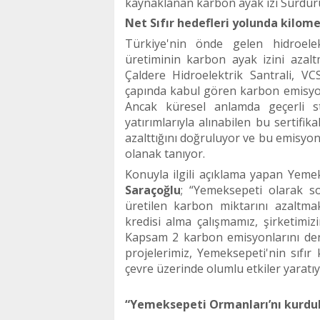
kaynaklanan karbon ayak izi Sürdürüle
Net
Sıfır hedefleri yolunda kilome
Türkiye'nin
ö
nde gelen hidroelek
üretiminin karbon ayak izini azalt
Ç
aldere
Hidroelektrik Santrali, V
çapında kabul g
ö
ren karbon emisyon
Ancak küresel anlamda geçerli sta
yatırımlarıyla alınabilen bu sertifi
azalttığını doğruluyor ve bu emisyo
olanak tanıyor.
Konuyla ilgili açıklama yapan Yeme
Saraçoğlu
;
“
Yemeksepeti olarak so
üretilen karbon miktarını azaltmak
kredisi alma çalışmamız, şirketimi
Kapsam 2 karbon emisyonlarını d
projelerimiz, Yemeksepeti'nin sıfır
çevre üzerinde olumlu etkiler yaratıyo
“
Yemeksepeti Ormanları’nı kurduk 