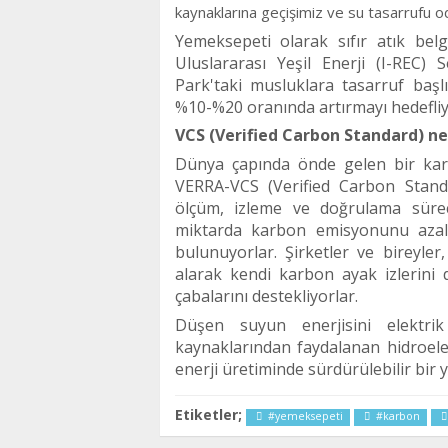
kaynaklarına geçişimiz ve su tasarrufu o
Yemeksepeti olarak sıfır atık belge
Uluslararası Yeşil Enerji (I-REC) 
Park'taki musluklara tasarruf başl
%10-%20 oranında artırmayı hedefliy
VCS (Verified Carbon Standard) ne
Dünya çapında
ö
nde gelen bir kar
VERRA-VCS (Verified Carbon Stan
ö
lçüm, izleme ve doğrulama süreç
miktarda karbon emisyonunu azal
bulunuyorlar. Şirketler ve bireyler
alarak kendi karbon ayak izlerini 
çabalarını destekliyorlar.
Düşen suyun enerjisini elektrik
kaynaklarından faydalanan hidroele
enerji üretiminde sürdürülebilir bir y
Etiketler;
#yemeksepeti
#karbon