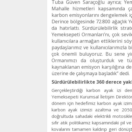
Tuba Güven Saraçoğlu ayrıca; Ye
Mahalle hizmetleri kapsamında ça
karbon emisyonlarını dengelemek i
Derince b
ö
lgesinde 72.800 ağaçlık 
da hatırlattı. Sürdürülebilirlik stra
Yemeksepeti Ormanları’nı, çok sevilen
kullanıcılara armağan ettiklerini söy
paydaşlarımız ve kullanıcılarımızla 
ç
ok
ö
nemli buluyoruz. Bu sene yin
Ormanımızı da
oluşturduk ve tü
kaynaklanan emisyon karşılığına de
üzerine de çalışmaya başladık” dedi.
Sürdürülebilirlikte 360 derece ya
Gerçekleştirdiği karbon ayak izi den
Yemeksepeti Kurumsal İletişim Direktör
dönem için hedefimiz karbon ayak izi
karbon ayak izimizi azaltma ve 2050
doğrultuda sahadaki elektrikli motosikl
sıfır atık politikamız kapsamındaki pil v
kovalarını tamamen kaldırıp geri dönüştü