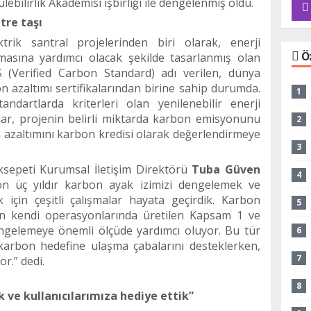
bilirlik Akademisi işbirliği ile dengelenmiş oldu.
tre taşı
trik santral projelerinden biri olarak, enerji
Ö
masına yardımcı olacak şekilde tasarlanmış olan
CS (Verified Carbon Standard) adı verilen, dünya
 azaltımı sertifikalarından birine sahip durumda.
1
ndartlarda kriterleri olan yenilenebilir enerji
kalar, projenin belirli miktarda karbon emisyonunu
2
n azaltımını karbon kredisi olarak değerlendirmeye
3
ksepeti Kurumsal İletişim Direktörü
Tuba Güven
4
n üç yıldır karbon ayak izimizi dengelemek ve
 için çeşitli çalışmalar hayata geçirdik. Karbon
5
zin kendi operasyonlarında üretilen Kapsam 1 ve
engelemeye
ö
nemli
ö
lçüde yardımcı oluyor. Bu tür
6
 karbon hedefine ulaş
ma
çabalarını desteklerken,
7
r.” dedi.
8
ve kullanıcılarımıza hediye ettik”