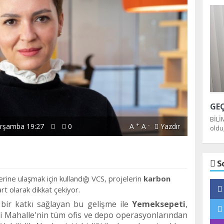
BİLİ
+
-
rşamba 19:27
0
A
A
Yazdır
oldu
dağı
S
erine ulaşmak için kullandığı VCS, projelerin
karbon
rt olarak dikkat çekiyor.
 bir katkı sağlayan bu gelişme ile
Yemeksepeti
,
 Mahalle'nin tüm ofis ve depo operasyonlarından