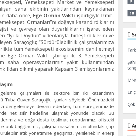
9
meksepeti, Yemeksepeti Market ve Yemeksepeti
lışan saha ekibinin yakıtlarından kaynaklanan
10
çin daha
ö
nce,
Ege Orman Vakfı
işbirliğiyle
İ
zmit-
Yemeksepeti Ormanları”nı doğaya kazandırdıklarını
tejisi ve çevreye olan duyarlılıklarını işaret eden
S
 “İyi ki Doydun” videolarıyla birleştirdiklerini ve
leyen Saraçoğlu; “Sürdürülebilirlik çalışmalarımıza
birlikte tüm Yemeksepeti ekosistemini dahil etmeyi
Fark
e Ege Orman Vakfı işbirliği ile 3. Yemeksepeti
m saha operasyonlarımız yakıt kullanımından
Şahi
tanış
nk fidan dikimi yaparak Kapsam 3 emisyonlarımız
MNG 
klaşım
En ç
geleme çalışmaları ile sektöre bir ilki kazandıran
ü Tuba Güven Saraçoğlu, şunları söyledi:
“
Önümüzdeki
Çok 
mizi dengelemeye devam ederken, tüm süreçlerimizde
’de net sıfır hedefine ulaşmak yönünde olacak. Bu
etlerimiz ve doğa dostu teslimat robotlarımız, ofisteki
Ar
e e-atık bağışlarımız, çalışma masalarımızın altındaki çöp
rülebilir atık yönetimine geçişimiz, yenilenebilir enerji