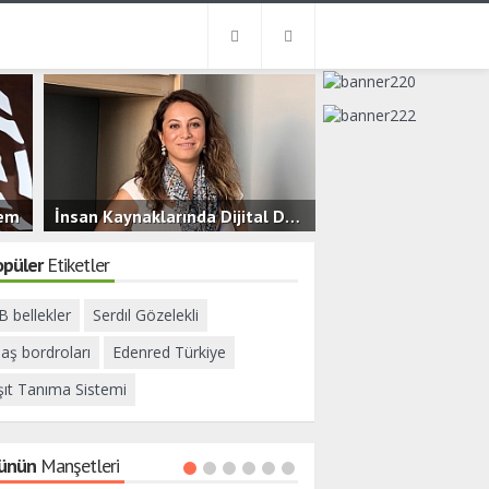
nem
İnsan Kaynaklarında Dijital Dönüşüm ve Yeni Nesil Çalışan Deneyimi
3.2B
0
opüler
Etiketler
 bellekler
Serdıl Gözelekli
aş bordroları
Edenred Türkiye
şıt Tanıma Sistemi
ünün
Manşetleri