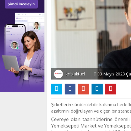
kobiaktuel
03 Mayıs 2023 Ça
Şirketlerin sürdürülebilir kalkınma hedefl
azaltımını doğrulayan ve
ö
lçen bir standa
Çevreye olan taahhütlerine
ö
nemli
Yemeksepeti Market ve Yemeksepeti