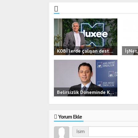
KOBİ’lerde çalışan destekleri ön plana çıkıyor,yan hak kullanımı çeşitleniyor.
2.3B
0
2.6B
Belirsizlik Döneminde KOBİ’ler İçin Finansal Güvence
3.5B
0
Yorum Ekle
İsim