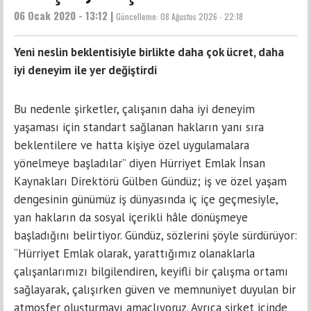
06 Ocak 2020 - 13:12 |
Güncelleme:
08 Ağustos 2026 - 22:18
Yeni neslin beklentisiyle birlikte daha çok ücret, daha
iyi deneyim ile yer değiştirdi
Bu nedenle şirketler, çalışanın daha iyi deneyim
yaşaması için standart sağlanan hakların yanı sıra
beklentilere ve hatta kişiye özel uygulamalara
yönelmeye başladılar” diyen Hürriyet Emlak İnsan
Kaynakları Direktörü Gülben Gündüz; iş ve özel yaşam
dengesinin günümüz iş dünyasında iç içe geçmesiyle,
yan hakların da sosyal içerikli hâle dönüşmeye
başladığını belirtiyor. Gündüz, sözlerini şöyle sürdürüyor:
“Hürriyet Emlak olarak, yarattığımız olanaklarla
çalışanlarımızı bilgilendiren, keyifli bir çalışma ortamı
sağlayarak, çalışırken güven ve memnuniyet duyulan bir
atmosfer oluşturmayı amaçlıyoruz. Ayrıca şirket içinde