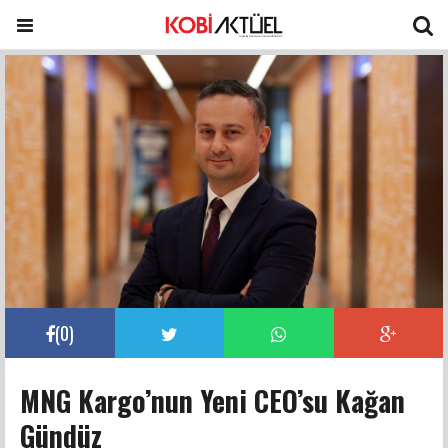
(
0
)
MNG Kargo’nun Yeni CEO’su Kağan
Gündüz