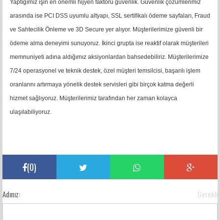
Yaptığımız işin en önemli hijyen faktörü güvenlik. Güvenlik çözümlerimiz
arasında ise PCI DSS uyumlu altyapı, SSL sertifikalı ödeme sayfaları, Fraud
ve Sahtecilik Önleme ve 3D Secure yer alıyor. Müşterilerimize güvenli bir
ödeme alma deneyimi sunuyoruz. İkinci grupta ise reaktif olarak müşterileri
memnuniyeti adına aldığımız aksiyonlardan bahsedebiliriz. Müşterilerimize
7/24 operasyonel ve teknik destek, özel müşteri temsilcisi, başarılı işlem
oranlarını artırmaya yönelik destek servisleri gibi birçok katma değerli
hizmet sağlıyoruz. Müşterilerimiz tarafından her zaman kolayca
ulaşılabiliyoruz.
(
0
)
Adınız:
Gerekli