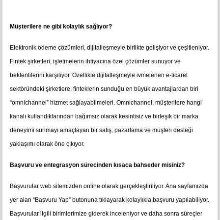
Müşterilere ne gibi kolaylık sağlıyor?
Elektronik ödeme çözümleri, dijitalleşmeyle birlikte gelişiyor ve çeşitleniyor.
Fintek şirketleri, işletmelerin ihtiyacına özel çözümler sunuyor ve
beklentilerini karşılıyor. Özellikle dijitalleşmeyle ivmelenen e-ticaret
sektöründeki şirketlere, finteklerin sunduğu en büyük avantajlardan biri
“omnichannel” hizmet sağlayabilmeleri. Omnichannel, müşterilere hangi
kanalı kullandıklarından bağımsız olarak kesintisiz ve birleşik bir marka
deneyimi sunmayı amaçlayan bir satış, pazarlama ve müşteri desteği
yaklaşımı olarak öne çıkıyor.
Başvuru ve entegrasyon sürecinden kısaca bahseder misiniz?
Başvurular web sitemizden online olarak gerçekleştiriliyor. Ana sayfamızda
yer alan “Başvuru Yap” butonuna tıklayarak kolaylıkla başvuru yapılabiliyor.
Başvurular ilgili birimlerimize giderek inceleniyor ve daha sonra süreçler