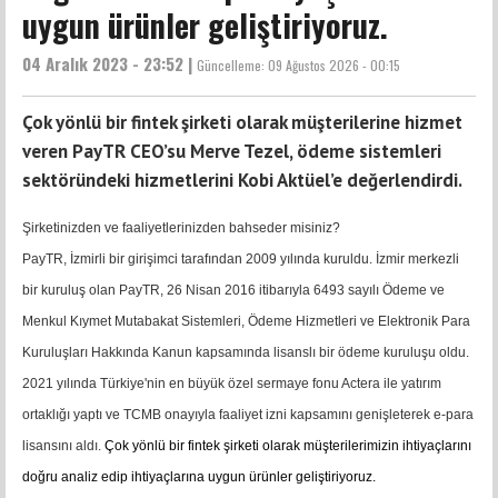
uygun ürünler geliştiriyoruz.
04 Aralık 2023 - 23:52 |
Güncelleme:
09 Ağustos 2026 - 00:15
Çok yönlü bir fintek şirketi olarak müşterilerine hizmet
veren PayTR CEO’su Merve Tezel, ödeme sistemleri
sektöründeki hizmetlerini Kobi Aktüel’e değerlendirdi.
Şirketinizden ve faaliyetlerinizden bahseder misiniz?
PayTR, İzmirli bir girişimci tarafından 2009 yılında kuruldu. İzmir merkezli
bir kuruluş olan PayTR, 26 Nisan 2016 itibarıyla 6493 sayılı Ödeme ve
Menkul Kıymet Mutabakat Sistemleri, Ödeme Hizmetleri ve Elektronik Para
Kuruluşları Hakkında Kanun kapsamında lisanslı bir ödeme kuruluşu oldu. ​
2021 yılında Türkiye'nin en büyük özel sermaye fonu Actera ile yatırım
ortaklığı yaptı ve TCMB onayıyla faaliyet izni kapsamını genişleterek e-para
lisansını aldı.
Çok yönlü bir fintek şirketi olarak müşterilerimizin ihtiyaçlarını
doğru analiz edip ihtiyaçlarına uygun ürünler geliştiriyoruz.