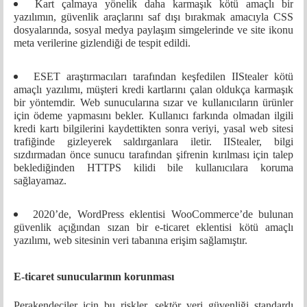
Kart çalmaya yönelik daha karmaşık kötü amaçlı bir
yazılımın, güvenlik araçlarını saf dışı bırakmak amacıyla CSS
dosyalarında, sosyal medya paylaşım simgelerinde ve site ikonu
meta verilerine gizlendiği de tespit edildi.
ESET araştırmacıları tarafından keşfedilen IIStealer kötü
amaçlı yazılımı, müşteri kredi kartlarını çalan oldukça karmaşık
bir yöntemdir. Web sunucularına sızar ve kullanıcıların ürünler
için ödeme yapmasını bekler. Kullanıcı farkında olmadan ilgili
kredi kartı bilgilerini kaydettikten sonra veriyi, yasal web sitesi
trafiğinde gizleyerek saldırganlara iletir. IIStealer, bilgi
sızdırmadan önce sunucu tarafından şifrenin kırılması için talep
beklediğinden HTTPS kilidi bile kullanıcılara koruma
sağlayamaz.
2020’de, WordPress eklentisi WooCommerce’de bulunan
güvenlik açığından sızan bir e-ticaret eklentisi kötü amaçlı
yazılımı, web sitesinin veri tabanına erişim sağlamıştır.
E-ticaret sunucularının korunması
Perakendeciler için bu riskler, sektör veri güvenliği standardı