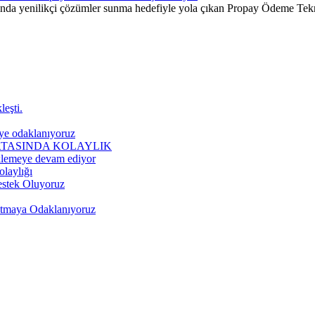
a yenilikçi çözümler sunma hedefiyle yola çıkan Propay Ödeme Teknolo
eşti.
ye odaklanıyoruz
RTASINDA KOLAYLIK
eklemeye devam ediyor
olaylığı
Destek Oluyoruz
ratmaya Odaklanıyoruz