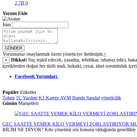
2.7B
0
Yorum Ekle
İsim
GÖNDER
Yorumunuz onaylanmak üzere yöneticiye iletilmiştir.
×
Dikkat!
Suç teşkil edecek, yasadışı, tehditkar, rahatsız edici, hak
×
içeriklerden doğan her türlü mali, hukuki, cezai, idari sorumluluk içer
Facebook Yorumları
Popüler
Etiketler
Token
1C Yazılım
K1 Karree AVM
Hande Sarıdal
yöneticilik
Günün
Manşetleri
GEÇ SAATTE YEMEK KİLO VERMEYİ ZORLAŞTIRIYOR M
BİLİM NE DİYOR? Kilo yönetimi söz konusu olduğunda genellikle kalor