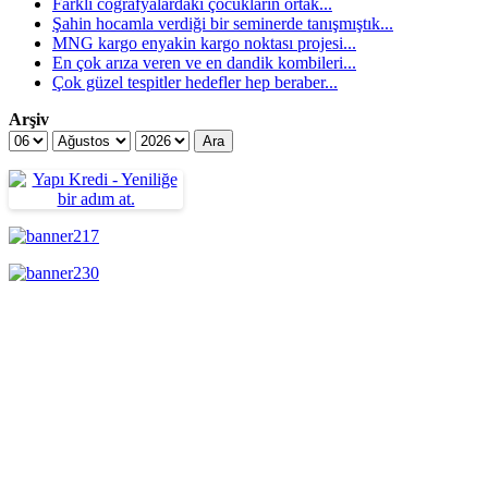
Farklı coğrafyalardaki çocukların ortak...
Şahin hocamla verdiği bir seminerde tanışmıştık...
MNG kargo enyakin kargo noktası projesi...
En çok arıza veren ve en dandik kombileri...
Çok güzel tespitler hedefler hep beraber...
Arşiv
Ara