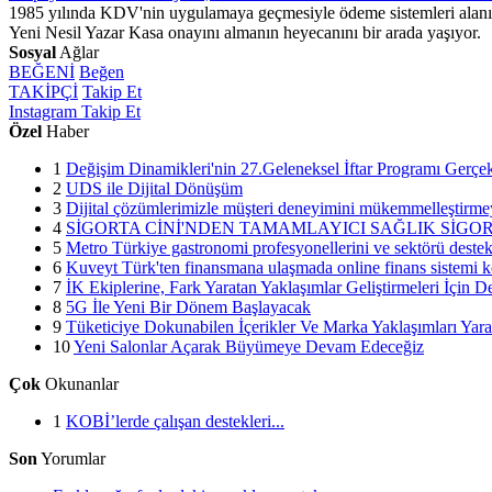
1985 yılında KDV'nin uygulamaya geçmesiyle ödeme sistemleri alanınd
Yeni Nesil Yazar Kasa onayını almanın heyecanını bir arada yaşıyor.
Sosyal
Ağlar
BEĞENİ
Beğen
TAKİPÇİ
Takip Et
Instagram
Takip Et
Özel
Haber
1
Değişim Dinamikleri'nin 27.Geleneksel İftar Programı Gerçekl
2
UDS ile Dijital Dönüşüm
3
Dijital çözümlerimizle müşteri deneyimini mükemmelleştirme
4
SİGORTA CİNİ'NDEN TAMAMLAYICI SAĞLIK SİGO
5
Metro Türkiye gastronomi profesyonellerini ve sektörü dest
6
Kuveyt Türk'ten finansmana ulaşmada online finans sistemi k
7
İK Ekiplerine, Fark Yaratan Yaklaşımlar Geliştirmeleri İçin 
8
5G İle Yeni Bir Dönem Başlayacak
9
Tüketiciye Dokunabilen İçerikler Ve Marka Yaklaşımları Ya
10
Yeni Salonlar Açarak Büyümeye Devam Edeceğiz
Çok
Okunanlar
1
KOBİ’lerde çalışan destekleri...
Son
Yorumlar