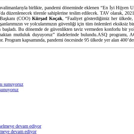
alimanlarıyla birlikte, pandemi döneminde eklenen “En İyi Hijyen Uy
a düzenlenecek törenle sahiplerine teslim edilecek. TAV olarak, 2021’
Başkanı (COO)
Kürşad Koçak
, “Faaliyet gösterdiğimiz her ülkede,
nlarımızın ve yolcularımızın güvenliği için tüm önlemleri eksiksiz bir 
aya başladı. Bu dönemde de güvenlikten taviz vermeden konforlu bir 
 almaktan mutluluk duyuyoruz” ifadelerinde bulundu.ASQ programı, A
uyor. Program kapsamında, pandemi öncesinde 95 ülkede yer alan 400’den
 sunuyoruz
elmeye devam ediyor