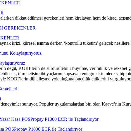
ER
zalarken dikkat edilmesi gerekenleri hem kiralayan hem de kiracı açısı
EKENLER
ynak krizi, küresel ısınma derken ‘kontrollü tüketim’ gelecek nesiller
ylaştırıyoruz
in değil, KOBİ’lerin de sürdürülebilir büyüme, verimlilik ve rekabet gü
ebilecek, tüm iletişim ihtiyaçlarını kapsayan entegre sistemlere sahip o
yle KOBİ’lerin dijitalleşme yolculuğuna öncülük ettiklerini vurguluyor
i
 deneyimler sunuyor. Popüler uygulamalardan biri olan Kaave’nin Kurucu
Kasa POSPropay P1000 ECR ile Taçlandırıyor