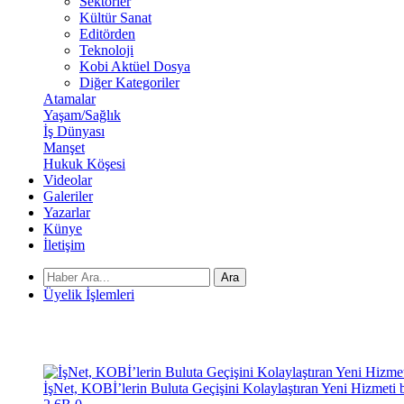
Sektörler
Kültür Sanat
Editörden
Teknoloji
Kobi Aktüel Dosya
Diğer Kategoriler
Atamalar
Yaşam/Sağlık
İş Dünyası
Manşet
Hukuk Köşesi
Videolar
Galeriler
Yazarlar
Künye
İletişim
Ara
Üyelik İşlemleri
İşNet, KOBİ’lerin Buluta Geçişini Kolaylaştıran Yeni Hizmet