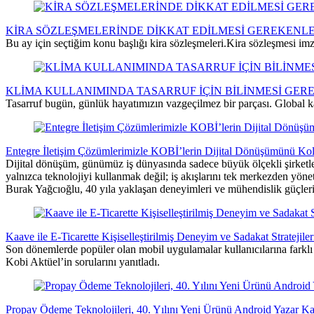
KİRA SÖZLEŞMELERİNDE DİKKAT EDİLMESİ GEREKENL
Bu ay için seçtiğim konu başlığı kira sözleşmeleri.Kira sözleşmesi im
KLİMA KULLANIMINDA TASARRUF İÇİN BİLİNMESİ GER
Tasarruf bugün, günlük hayatımızın vazgeçilmez bir parçası. Global ka
Entegre İletişim Çözümlerimizle KOBİ’lerin Dijital Dönüşümünü Kola
Dijital dönüşüm, günümüz iş dünyasında sadece büyük ölçekli şirketler
yalnızca teknolojiyi kullanmak değil; iş akışlarını tek merkezden yönet
Burak Yağcıoğlu, 40 yıla yaklaşan deneyimleri ve mühendislik güçleri
Kaave ile E-Ticarette Kişiselleştirilmiş Deneyim ve Sadakat Stratejiler
Son dönemlerde popüler olan mobil uygulamalar kullanıcılarına farklı
Kobi Aktüel’in sorularını yanıtladı.
Propay Ödeme Teknolojileri, 40. Yılını Yeni Ürünü Android Yazar 