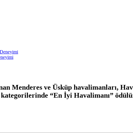
eneyimi
dnan Menderes ve Üsküp havalimanları, Hava
ategorilerinde “En İyi Havalimanı” ödülü