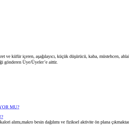
aret ve küfür içeren, aşağılayıcı, küçük düşürücü, kaba, müstehcen, ahlaka
iği gönderen Üye/Üyeler’e aittir.
U?
i alımı,makro besin dağılımı ve fiziksel aktivite ön plana çıkmaktad