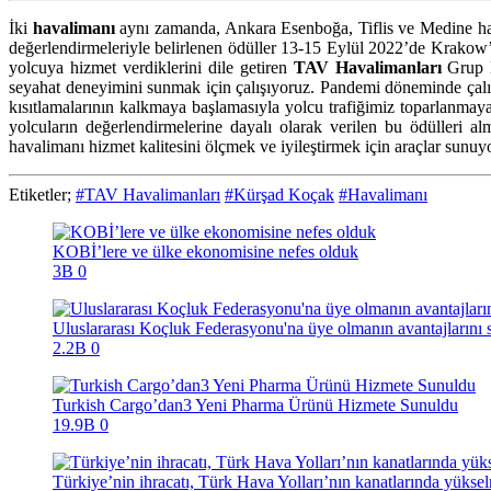
İki
havalimanı
aynı zamanda, Ankara Esenboğa, Tiflis ve Medine hav
değerlendirmeleriyle belirlenen ödüller 13-15 Eylül 2022’de Krakow’d
yolcuya hizmet verdiklerini dile getiren
TAV Havalimanları
Grup 
seyahat deneyimini sunmak için çalışıyoruz. Pandemi döneminde çalışa
kısıtlamalarının kalkmaya başlamasıyla yolcu trafiğimiz toparlanm
yolcuların değerlendirmelerine dayalı olarak verilen bu ödülleri
havalimanı hizmet kalitesini ölçmek ve iyileştirmek için araçlar sun
Etiketler;
#TAV Havalimanları
#Kürşad Koçak
#Havalimanı
KOBİ’lere ve ülke ekonomisine nefes olduk
3B
0
Uluslararası Koçluk Federasyonu'na üye olmanın avantajlarını
2.2B
0
Turkish Cargo’dan3 Yeni Pharma Ürünü Hizmete Sunuldu
19.9B
0
Türkiye’nin ihracatı, Türk Hava Yolları’nın kanatlarında yüks