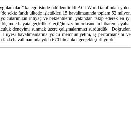
gulamaları” kategorisinde ödüllendirildi.ACI World tarafından yolcu
de sekiz farklı ülkede işlettikleri 15 havalimanında toplam 52 milyon
 yolcularımızın ihtiyaç ve beklentilerini yakından takip ederek en iyi
biçimde hayata geçirdik. Geçtiğimiz yılın ortasından itibaren seyahat
yolculuk deneyimi sunmak üzere çalışmalarımızı sürdürdük. Doğrudan
CI üyesi havalimanlarına yolcu memnuniyetini, iş performansını ve
 fazla havalimanında yılda 670 bin anket gerçekleştiriliyordu.