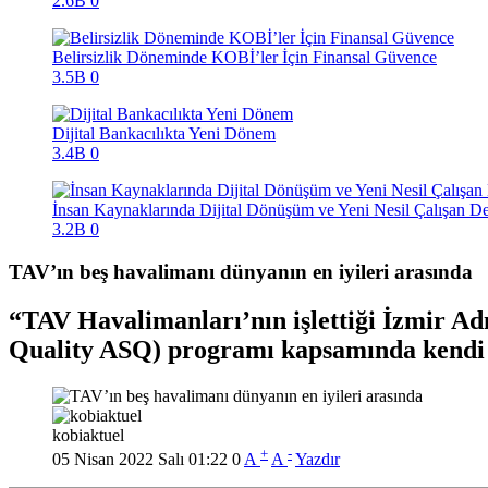
2.6B
0
Belirsizlik Döneminde KOBİ’ler İçin Finansal Güvence
3.5B
0
Dijital Bankacılıkta Yeni Dönem
3.4B
0
İnsan Kaynaklarında Dijital Dönüşüm ve Yeni Nesil Çalışan D
3.2B
0
TAV’ın beş havalimanı dünyanın en iyileri arasında
TAV Havalimanları’nın işlettiği İzmir A
Quality ASQ) programı kapsamında kendi k
kobiaktuel
+
-
05 Nisan 2022 Salı 01:22
0
A
A
Yazdır